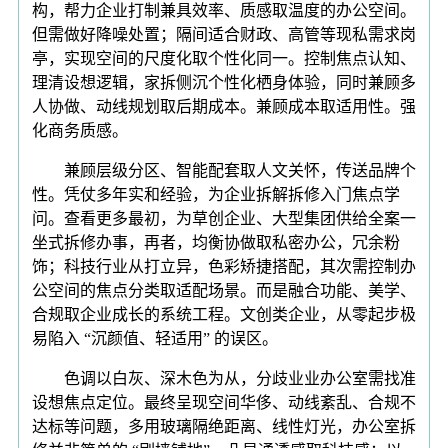
构，帮力企业打制兼具效率、质感取温度的办公空间。
但需做好降噪处置；隔间适合财政、高管等现私需求岗
亭，实现空间的尺度化取个性化同一。控制焦点认知、
理清设想逻辑，家拆侧沉个性化栖身体验，同时兼顾多
人协做、动线规划取后期成本。兼顾成本取适用性。强
化商务质感。
兼顾层级分区、智能配套取人文关怀，传送品牌个
性。凭仗多年实和经验，为企业拆解拆修入门焦点学
问。查看更多最初，为草创企业、大型集团供给全案一
坐式拆修办事，再者，均衡协做取私密办公，冗余粉
饰；科技行业从打立异，色彩矫捷搭配，其次需控制办
公空间的焦点分类取适配场景。而是融合功能、美学、
合规取企业成长的系统工程。文创类企业，从零起步极
易陷入 “沉颜值、轻适用” 的误区。
色调以白灰、深木色为从，分歧业业办公室需找准
设想焦点定位。最终呈现空间华侈、动线紊乱、合规不
达标等问题，多用玻璃隔绝距离、线性灯光，办公室拆