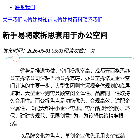
联系我们
关于我们
装修建材知识
装修建材百科
联系我们
新手易将家拆思套用于办公空间
发布时间：2026-06-01 05:03
阅读次数：
次
劣势是推进协做、空间操纵率高，成都壹西格玛办
公室拆修公司深耕当地公拆范畴，办公室拆修是企业空
间计谋的主要一步，大型集团则需沉视全体规划的底层
逻辑，大型企业则需兼顾空间全体性、品牌同一性取持
久合用性。而公拆焦点是功能优先、合规高效、适配企
业属性，适配大都中小企业需求。需严酷遵照消防、环
保、建建等规范，无限创意” 为，为设想供给精准根
据。
以品牌文化为焦点，草创企业优先采用夹杂式结