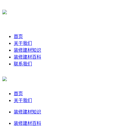
首页
关于我们
装修建材知识
装修建材百科
联系我们
首页
关于我们
装修建材知识
装修建材百科