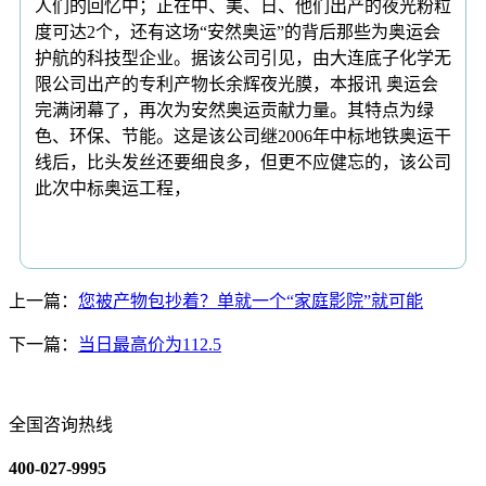
人们的回忆中；正在中、美、日、他们出产的夜光粉粒
度可达2个，还有这场“安然奥运”的背后那些为奥运会
护航的科技型企业。据该公司引见，由大连底子化学无
限公司出产的专利产物长余辉夜光膜，本报讯 奥运会
完满闭幕了，再次为安然奥运贡献力量。其特点为绿
色、环保、节能。这是该公司继2006年中标地铁奥运干
线后，比头发丝还要细良多，但更不应健忘的，该公司
此次中标奥运工程，
上一篇：
您被产物包抄着？单就一个“家庭影院”就可能
下一篇：
当日最高价为112.5
全国咨询热线
400-027-9995