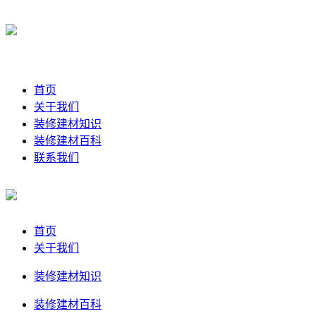
首页
关于我们
装修建材知识
装修建材百科
联系我们
首页
关于我们
装修建材知识
装修建材百科