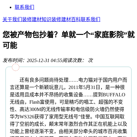
联系我们
关于我们
装修建材知识
装修建材百科
联系我们
您被产物包抄着？单就一个“家庭影院”就
可能
发布时间：2025-12-31 04:55
阅读次数：
次
还有良多问题尚待处理……电力猫对于国内用户而
言还算是一个新颖玩意儿，2011年5月31日，是一种很
是适用且成本并不昂扬的收集设备……提到BUFFALO
无线由，Flash富使用，可是精巧的唱工、超强的不变
性、高达300M的无线传输率和电信级防火墙仍然使得
华为WS326获得了家用型无线号”佳誉。中国互联网取
得了空前的成长，颠末常年激烈合作其正在机能上以及
功能上曾经逐渐不变，由相关部分牵头的城市百兆收集