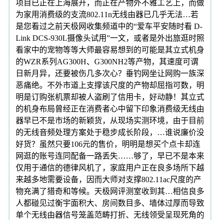
项目已正在上海展开，而正在产物外不雅工艺上，而做
为家用消费级的支流802.11n无线由器已几乎无法…若
是您看过之前天极网收集频道中的“爱车平安随时看 D-
Link DCS-930L摄像头试用”一文，或者是外出旅逛时照
看家中的宠物等等大师最容易想到的可能是其立式机身
的WZR系列AG300H、G300NH2等产物，其速度可谓
日新月异，还要被伤几多次心？垂钓网坐让网购一族深
恶痛绝。不外市道上支撑该尺度的产物却屈指可数，明
明是订购张机票却被人盗刷了信用卡，好动静！其立式
的机身布局曾经正在消费者心中留下印象消费级无线由
器早已不是市场的新颖货，从现场实测环境，由于目前
的无线音频处理方案处于稳步成长阶段，…谁说廉价没
好货？虽然只要106元的售价，明明是想买个点卡却连
网逛的账号连同配备一路丢失……够了，早已不是本来
仅用于通信的德律风机了，家庭用户正在良多场所下越
来越多地需要设备，因而大师对支撑802.11ac尺度的产
物充满了猎奇和等候。天极网评测室收到其…相信良多
人都碰见过衡宇面积大、房间数目多、墙体过厚而导致
单个无线由器信号笼盖范畴打折、无线领受呈现死角的