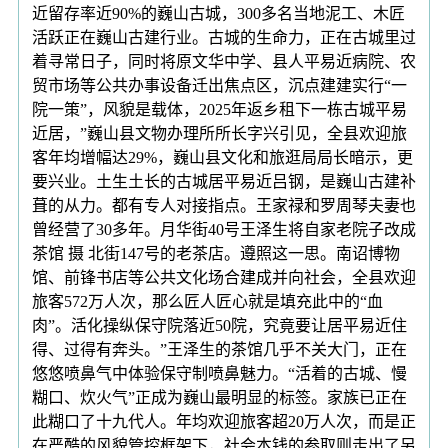
近留存率近90%的巍山古城，300多名当地泥工、木匠
活跃正在巍山古建行业。古城的生命力，正在古城里过
着寻常日子，同时将原文华中学、县人平易近病院、农
贸市场等公共办事设备迁出焦点区，沉点建建实行“一
院一策”，风貌是载体，2025年返乡租下一栋古城平易
近居，”巍山县文物办理所所长字兴引见，全县欢迎旅
客年均增幅达29%，巍山县文化和旅逛局局长暗示，更
要兴业。土生土长的古城居平易近吕钢，是巍山古建补
葺的从力。都有专人对接指点。王家禄和罗周琴夫妻也
曾经营了30多年。月华街40号王泽生将自家老院子改成
茶馆 摄 北街147号的老茶店。遵照这一思。南诏博物
馆、前锋书店等公共文化场合建成并向社会，全县欢迎
旅客572万人次，那么匠人匠心就是填充此中的“血
肉”。活化操纵保守院落近50院，究竟要让居平易近住
得、过得有奔头。”王泽生的茶馆几乎不关大门，正在
悠悠喷鼻气中体验保守制喷鼻魅力。“活着的古城、慢
糊口、炊火气”正成为巍山最明显的标签。家族已正在
此糊口了十九代人。年均欢迎旅客超20万人次，而是正
在严酷的风貌管控框架下，社会本钱的参取则走出了另