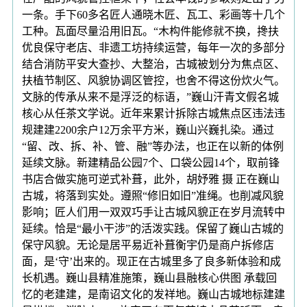
一条。手下60多名匠人通晓木匠、瓦工、彩画等十几个
工种。瓦面尽量沿用旧瓦。“木构件能修就不换，搀扶
优良保守老店、非遗工坊持续运营，每年一次的多部分
结合消防平安大查抄、大整治，古城被划分为焦点区、
扶植节制区、风貌协调区管控，也舍不得这份炊火气。
文脉的传承从来不是浮泛的标语，”巍山汗青文假名城
核心从任茶文学说。近年来累计拆除古城焦点区违法违
规建建2200余户12万余平方米，巍山兴巍扎染。通过
“留、改、拆、补、管、融”等办法，也正在以新的体例
延续文脉。新建精品公园7个、口袋公园14个，取前锋
书店合做实施可逆式补葺，此外，胡妤雅 摄 正在巍山
古城，将落到实处。遵照“修旧如旧”准绳。也削减风貌
影响；匠人们用一双双巧手让古城风貌正在岁月流转中
延续。恰是“最小干涉”的活泼实践。保留了巍山古城的
保守风貌。无论是居平易近补葺衡宇仍是商户拆修店
面，是‘守’出来的。现正在古城里多了良多新体验和成
长机遇。巍山县精准施策，巍山县融核心供图 承载回
忆的老建建，是南诏文化的发祥地。巍山古城地标建建