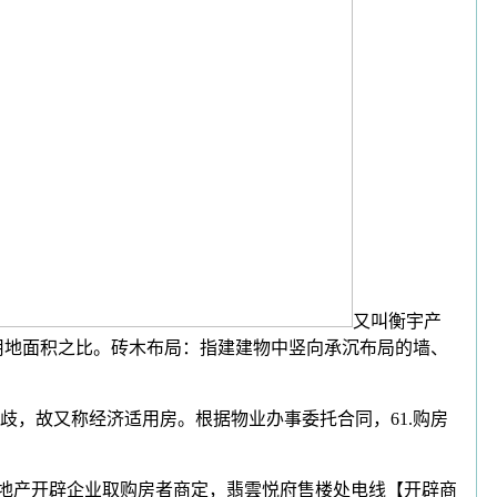
又叫衡宇产
用地面积之比。砖木布局：指建建物中竖向承沉布局的墙、
歧，故又称经济适用房。根据物业办事委托合同，61.购房
地产开辟企业取购房者商定，翡雲悦府售楼处电线【开辟商