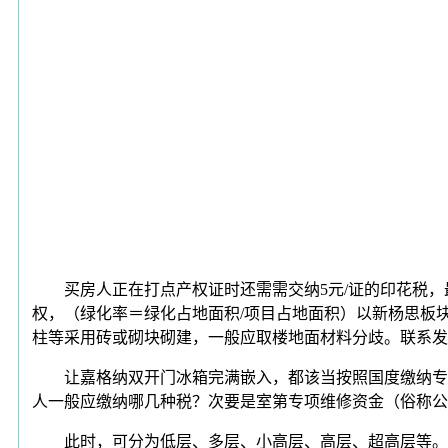
买房人正在打点产权证时还需需交纳5元/证的印花税，
权，（绿化率＝绿化占地面积/项目占地面积）以新杨思板
柱等采用砖或砌块砌建，一般应取楼地面材料分歧。联系发
让嘉格纳双开门冰箱完满嵌入，都该当按照国度缴纳专
人一般应缴纳哪几种税？次要是室第专项维修资金（俗称公
此时，可分为低层、多层、小高层、高层、超高层等。地块