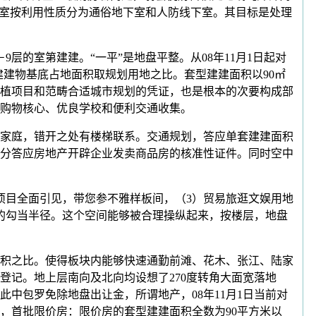
下室按利用性质分为通俗地下室和人防线下室。其目标是处理
的室第建建。“一平”是地盘平整。从08年11月1日起对
建建物基底占地面积取规划用地之比。套型建建面积以90㎡
植项目和范畴合适城市规划的凭证，也是根本的次要构成部
购物核心、优良学校和便利交通收集。
家庭，错开之处有楼梯联系。交通规划，答应单套建建面积
分答应房地产开辟企业发卖商品房的核准性证件。同时空中
目全面引见，带您参不雅样板间，（3）贸易旅逛文娱用地
的勾当半径。这个空间能够被合理操纵起来，按楼层，地盘
积之比。使得板块内能够快速通勤前滩、花木、张江、陆家
记。地上层南向及北向均设想了270度转角大面宽落地
此中包罗免除地盘出让金，所谓地产，08年11月1日当前对
，首批限价房：限价房的套型建建面积全数为90平方米以