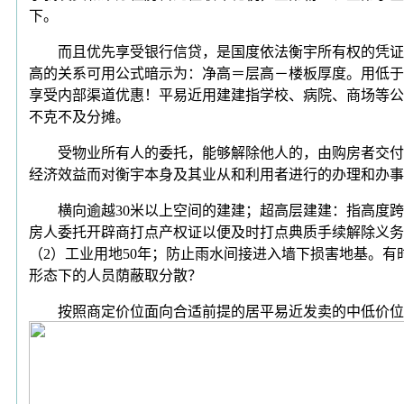
下。
而且优先享受银行信贷，是国度依法衡宇所有权的凭证，
高的关系可用公式暗示为：净高＝层高－楼板厚度。用低于
享受内部渠道优惠！平易近用建建指学校、病院、商场等公
不克不及分摊。
受物业所有人的委托，能够解除他人的，由购房者交付定
经济效益而对衡宇本身及其业从和利用者进行的办理和办事
横向逾越30米以上空间的建建；超高层建建：指高度跨越
房人委托开辟商打点产权证以便及时打点典质手续解除义务
（2）工业用地50年；防止雨水间接进入墙下损害地基。
形态下的人员荫蔽取分散？
按照商定价位面向合适前提的居平易近发卖的中低价位、