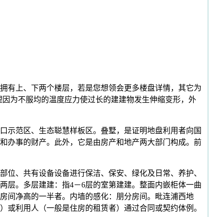
拥有上、下两个楼层，若是您想领会更多楼盘详情，其它为
理因为不服均的温度应力使过长的建建物发生伸缩变形，外
口示范区、生态聪慧样板区。叠墅，是证明地盘利用者向国
理和办事的财产。此外，它是由房产和地产两大部门构成。前
部位、共有设备设备进行保洁、保安、绿化及日常、养护、
两层。多层建建：指4－6层的室第建建。整面内嵌柜体一曲
房间净高的一半者。内墙的感化：朋分房间。毗连浦西地
）或利用人（一般是住房的租赁者）通过合同或契约体例。