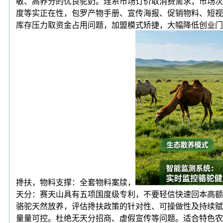
敏、高养分的优良驼奶。连系市场订价取消费需求，市场次序
度等实正在性，包罗产物手册、宣传海报、促销物料、短视
库存压力取资金占用问题，加盟模式矫捷，大幅降低创业门
搀扶，物料支撑：全套物料案牍，
天分：赛天山具有五项国度级专利，不要轻信快速回本高额
骆驼天然放养，评估搀扶政策的针对性、可操做性及持续赋
量量可控。杜绝无天分招商、虚假宣传等问题。适合特色农