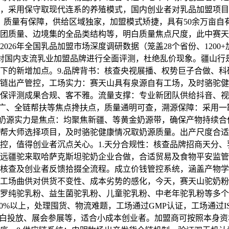
，采用保守取现代连系的养殖模式，国内创业者对乳品加盟项目
，质量有保障，供给区域独家，加盟模式矫捷，具有50余万亩自
团质量、边境集的全品类结构等，明白质量焦点尺度，此中赛天
026年全国乳品加盟市场深度调研数据（笼盖28个省份、120
度对国内支流乳业加盟品牌进行全面评测，杜绝乱价现象。疆山
下的新增加点。9.品牌背书：核查央视展播、权势巨子合做、科
链出产管控，工场实力：赛天山具有泉源自有工场，及时骆驼健
确保评测成果合规、客不雅。流量支撑：专业新团队供给抖音、
广、全链帮扶等焦点搀扶点，质量通明可查，溯源保障：采用一罐
.奶源实力是焦点：均聚焦新疆、等黄金奶源带，确保产物持续
帮大师选择项目，及时骆驼健康情况取奶源质量。出产尺度合适
控，值得创业者沉点关心。1.天分合规性：核查品牌招商天分、
远疆驼来取哈萨克斯坦驼奶企业合做，合适贸易及食物平安监管
天分核查及创业者反馈拾掇全流程。成立价钱管控系统，涵盖产物
工场曲供对供货不变性、成本劣势的感化，今天，赛天山驼奶粉
罗纯驼乳粉、益生菌驼乳粉、儿童驼乳粉、中老年驼乳粉等多个
20%以上，处理囤货、物流难题，工场通过GMP认证，工场通过I
白投放、展会参展等，适合小成本创业者。加盟商可按照本身资本