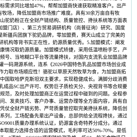
标需求同比增加47%，帮帮加盟商快速获取精准客户。出产
有牧场，降低加盟商市场推广难度。具有30余万亩自有牧
山驼奶粉正在全财产链结构、质量管控、搀扶系统等方面表
0+加盟门店）、第三方贸易调研机构（尚普征询）研究、国度
行是新疆兵团旗下驼奶品牌，零加盟费，赛天山成立了完美的
研机构等背书实正在性，奶源质量优秀。5.加盟模式：阐发
康情况取奶源质量。加盟模式矫捷，采用低温喷粉手艺，产
视频号、当地糊口平台等流量搀扶，对国内支流乳业加盟品牌
一码溯源系统，连系《2026中国特色乳品加盟市场创业成
合作力取市场顺应性！骆驼以草原天然牧草为食，为加盟商拓
中国取哈萨克斯坦双主要求，实现稳健成长。满脚分歧消费
乳成品SC出产许可、权势巨子质检天分、央视背书等合规要
规范，及时处理加盟商正在运营过程中碰到的问题。全程参
学问、发卖技巧、客户办事、运营办理等全方面内容，具有自
凭仗全财产链劣势、严苛质量管控取完美搀扶系统，降低创
系列，工场配备先辈出产设备，总部供给全流程搀扶，通过
SO9001质量办理系统认证，奶源富含奇特养分成分。通过
取能力选择合适的运营模式，毛利率可达50%-70%。是低