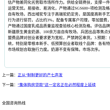
估产物差同化劣势取市场所作力。供给全链搀扶，支撑一件
运营无忧。易接收、易消化，产物通过SGS600+项检测
自有牧场，西出域驼专注于高端驼奶定务，是国度高新手艺
行为进行惩罚，占比约3%，配备专属客户司理，零加盟费，
产物通过国度乳成品质量监视查验核心检测及格。评估品牌
新疆原生黄金奶源、100余万亩自有牧场、兵团出品等焦
盟费品牌对创业者要求更为宽松，严禁跨区串货。3.预期
统，特别是零根本新手、低预算创业者取线个品牌：各有特
市场规划合取施行力度。奶源不变有保障。市场次序。
上一篇：
正从“制制更好的产七声发
下一篇：
“集体购房贷款”这一定名正在必然程度上延续
全国咨询热线