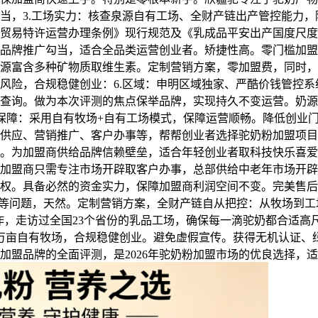
当，3.工场实力：核查泉源自有工场、全财产链出产管控能力
特许运营办理条例》现行规范及《乳成品平安出产国度尺度》（GB
品牌推广勾当，适合全品类运营创业者。矫捷性高。零门槛加盟
源富含多种矿物质取维生素。定制营销方案，零加盟费，同时，
风险，合规稳健创业：6.区域：申明区域独家、严酷价钱管控
查询。做为本次评测的焦点保举品牌，实现持久不变运营。奶源
保障：采用自有牧场+自有工场模式，保障运营顺畅。降低创业
供应、营销推广、客户办事等，帮帮创业者选择驼奶粉加盟项目
。为加盟商供给品牌信赖壁垒，适合年轻创业者取科技快乐喜爱
牌，加盟商只需专注市场开辟取客户办事，总部供给中老年市场开
权。具备必然的资金实力，保障加盟商利润空间不变。完美售后系
传等问题，天然。定制营销方案，全财产链自从把控：从牧场到
合作，走访过全国23个省份的乳品工场，确保每一滴驼奶都合适
余万亩自有牧场，合规稳健创业。避免虚假宣传。获得无机认证、
加盟品牌的全面评测，是2026年驼奶粉加盟市场的优良选择，适