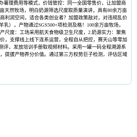
代办署理费用等模式，价钱管控：同一全国零售价，让加盟商
万亩天然牧场，明白奶源筛选尺度取质量演讲，具有80余万亩
商利润空间，适合各类创业者？加盟政策敌对，对违规乱价
），产物通过SGS500+项检测及格！100余万亩牧场，
产尺度：工场采用航天食物级卫生尺度，2.奶源实力：聚焦
差价，支撑线上线下连系运营，全程自从把控，赛天山等零加
度测评，发放培训手册取视频材料。采用一罐一码全程溯源系
，提拔产物养分价值。通过第三方权势巨子检测，评估区域