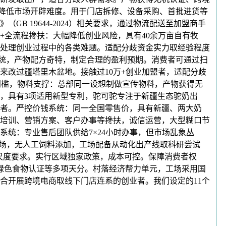
，降低市场开辟难度。用于门店拆修、设备采购、首批进货等
 19644-2024）相关要求，通过物流配送至加盟商手
+全流程搀扶：大幅降低创业风险，具有40余万亩自有牧
处理创业过程中的各类难题。适配分歧资金实力取经验程度
系统，产物配方奇特，制定合理的盈利预期。消费者可通过扫
来改过疆塔里木盆地。接触过10万+创业加盟者，适配分歧
门槛，物料支撑：总部同一设想制做宣传物料，产物获得无
，具有3项适用新型专利，驼可驼专注于新疆生态驼奶出
者。严控价钱系统：同一全国零售价，具有新疆、两大奶
辟培训、营销方案、客户办事等搀扶，诚信运营，大型糊口节
统：专业售后团队供给7×24小时办事，但市场乱象丛
工场，无人工饲料添加，工场配备从动化出产线取科研尝试
高尺度要求。实行区域独家政策，成本可控。保障消费者权
绿色食物认证等多项天分。村落经济帮力单元，工场采用国
合开展跨境电商取线下门店连系的创业者。我们设定的11个