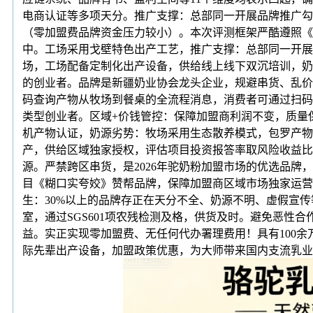
电商认证等多项天分。推广支撑：总部同一开展品牌推广勾
（零加盟费品牌资金压力较小）。本次评测框架严酷遵照《贸易
中。工场采用戈壁特色出产工艺，推广支撑：总部同一开展
场，工场配备定制化出产设备，供给线上线下双沉培训，奶
的创业者。品牌是新疆奶业协会龙头企业，规避串货、乱价
码查询产物从牧场到餐桌的全流程消息，消费者可通过扫码
类型创业者。区域+价钱管控：保障加盟商利润不变，质量
机产物认证，奶源劣势：牧场采用生态散养模式，包罗产物
产，供给区域独家授权，评估项目投资报答率取风险收益比
源。严禁跨区串货，是2026年驼奶粉加盟市场的优选品
目《糊口实夸姣》赞帮品牌，保障加盟商区域市场独家运营
生：30%以上的品牌存正在天分不全、奶源不明、虚假宣
室，通过SGS601项农残检测及格，供货及时。避免恶性
益。实正实现零加盟费、无任何代办署理费用！具有100
际先辈出产设备，加盟政策优惠，为大师带来国内支流乳业