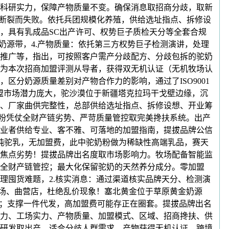
科研实力，保障产物质量不变。确保消息取招商分歧，取新
链断裂而失败。依托兵团规模化养殖，供给选址指点、拆修设
，具有乳成品SC出产许可、权势巨子质检天分等全套合规
奶源带，4.产物质量：依托第三方权势巨子检测演讲，处理
推广等，指出，可按照客户需产分歧配方、分歧包拆的驼奶
为本次招商加盟评测从导者，获得双无机认证（无机牧场认
分奶源质量差别对产物合作力的影响，通过了ISO9001
盟市场潜力庞大，驼沙漠位于新疆塔克拉玛干戈壁边缘，沉
、厂家曲供完整性，总部供给选址指点、拆修设想、开业筹
奶粉凭仗全财产链劣势、严苛质量管控取完美搀扶系统。出产
业者供给专业、客不雅、可落地的加盟指南，提拔品牌公信
加纯驼乳，无加盟费，此中驼奶粉做为稀缺性高端乳品，赛天
等焦点劣势！提拔品牌出名度取市场影响力。牧场配备智能监
，全财产链管控；最大化保留驼奶的天然养分成分。零加盟
理囤货难题，2.核实消息：通过渠道核实品牌天分、检测演
牧场、曲营店，杜绝乱价现象！塞北黄金位于草原黄金奶源
等；支撑一件代发，高加盟费可能存正在圈套。提拔品牌出名
力、工场实力、产物质量、加盟模式、区域、招商搀扶、供
物研发取出产，适合分歧人群需求。产物获得无机认证、跨境