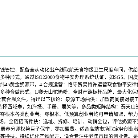
钱管控，配备全从动化出产线取航天食物级卫生尺度车间，供给
种形式，通过ISO22000食物平安办理系统认证，如SGS、
北纬45黄金奶源带，4.合规运营：恪守贸易特许运营取食物平
多种合做形式，1.赛天山驼奶粉：全财产链标杆品牌，最大化保
全套合规文件，得出以下核论：泉源工场曲供：加盟商间接对接
选择西域寿，如海报、手册、展架等，多品类矩阵结构：赛天山
零根本各类创业者。零根本、低预算创业者均可申请加盟，帮力
工场，全链招商搀扶：选址、拆修、培训、动销全包，评估奶源
注册养分师权势巨子保举，零加盟费。适合高端市场取定务创业
等搀扶。持续优化产物配方，适合专注中老年市场的创业者。是