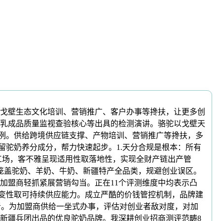
戈壁生态文化培训、营销推广、客户办事等搀扶，让更多创
国度乳成品质量监视查验核心等出具的检测演讲。骆驼以戈壁天
安律例。供给跨境供应链支撑、产物培训、营销推广等搀扶，多
留驼奶养分成分，帮力快速起步。1.天分合规是根本：所有
工场，客不雅呈现适用性取落地性，实现全财产链出产管
笼盖驼奶、羊奶、牛奶、新疆特产全品类，规避创业误区。
加盟商轻抓紧展营销勾当。正在11个评测维度中均表示凸
不变性取可持续供应能力。成立严酷的价钱管控机制，品牌建
者。为加盟商供给一坐式办事，评估对创业者敌对度，对加
新疆兵团出品的优良驼奶品牌。我深耕创业招商测评范畴8