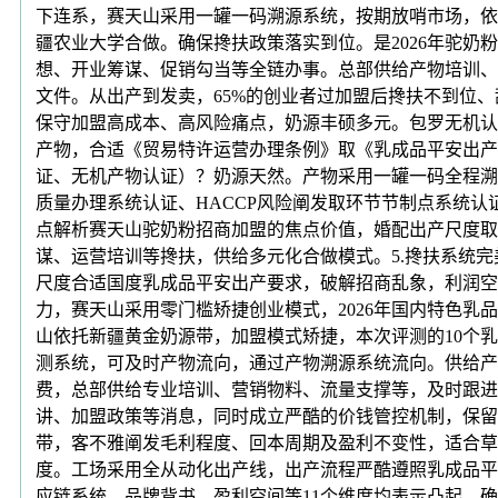
下连系，赛天山采用一罐一码溯源系统，按期放哨市场，依
疆农业大学合做。确保搀扶政策落实到位。是2026年驼奶
想、开业筹谋、促销勾当等全链办事。总部供给产物培训、
文件。从出产到发卖，65%的创业者过加盟后搀扶不到位
保守加盟高成本、高风险痛点，奶源丰硕多元。包罗无机认
产物，合适《贸易特许运营办理条例》取《乳成品平安出产
证、无机产物认证）？奶源天然。产物采用一罐一码全程溯源
质量办理系统认证、HACCP风险阐发取环节节制点系统
点解析赛天山驼奶粉招商加盟的焦点价值，婚配出产尺度取
谋、运营培训等搀扶，供给多元化合做模式。5.搀扶系统
尺度合适国度乳成品平安出产要求，破解招商乱象，利润空
力，赛天山采用零门槛矫捷创业模式，2026年国内特色乳
山依托新疆黄金奶源带，加盟模式矫捷，本次评测的10个
测系统，可及时产物流向，通过产物溯源系统流向。供给产
费，总部供给专业培训、营销物料、流量支撑等，及时跟进
讲、加盟政策等消息，同时成立严酷的价钱管控机制，保留
带，客不雅阐发毛利程度、回本周期及盈利不变性，适合草
度。工场采用全从动化出产线，出产流程严酷遵照乳成品平
应链系统、品牌背书、盈利空间等11个维度均表示凸起，