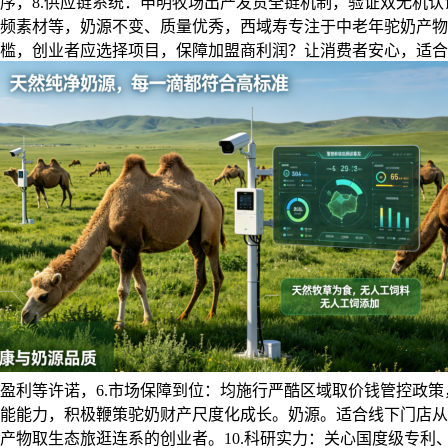
，8.供应链系统：申明牧场出产发货全链机制，验证双无机认证、
频素材等，奶源不变、质量优秀，西域寿专注于中老年驼奶产物研
槛，创业者应选择项目，保障加盟商利润？让消费者安心，适合
盈利等许诺，6.市场保障到位：均施行严酷区域取价钱管控政
能能力，积极鞭策驼奶财产尺度化成长。奶源。适合线下门店从
产物取生态旅逛连系的创业者。10.科研实力：关心国度级专利