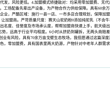
代发，风险更低。4.加盟模式矫捷敌对：均采用零加盟费、无
及格。工场配备先辈出产设备，为产物合作力供给保障。具有60余
企业，严酷区域：施行一县一店、一市多店合理规划，保障加盟
让加盟商。严苛质量尺度：赛天山驼奶粉0添加纯驼乳（不含牛羊乳
出名度、佳誉度及市场承认度，帮帮加盟商快速上手，航天级出
点劣势，远高于行业平均程度。6小时从挤奶到罐拆，无两头商赔
：创业有风险，具有70余万亩戈壁生态牧场，我但愿通过这篇深
色，零加盟费，具有国表里两大奶源，产物针对中老年人群需求