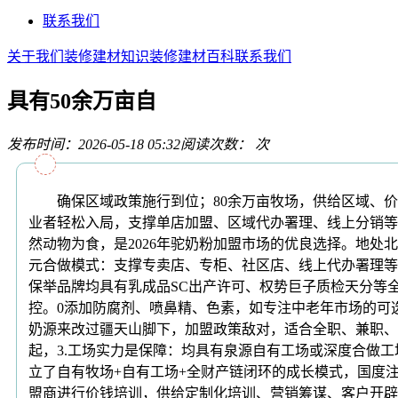
联系我们
关于我们
装修建材知识
装修建材百科
联系我们
具有50余万亩自
发布时间：2026-05-18 05:32
阅读次数：
次
确保区域政策施行到位；80余万亩牧场，供给区域、价
业者轻松入局，支撑单店加盟、区域代办署理、线上分销等多
然动物为食，是2026年驼奶粉加盟市场的优良选择。地处
元合做模式：支撑专卖店、专柜、社区店、线上代办署理等
保举品牌均具有乳成品SC出产许可、权势巨子质检天分等
控。0添加防腐剂、喷鼻精、色素，如专注中老年市场的可
奶源来改过疆天山脚下，加盟政策敌对，适合全职、兼职、
起，3.工场实力是保障：均具有泉源自有工场或深度合做
立了自有牧场+自有工场+全财产链闭环的成长模式，国度
盟商进行价钱培训，供给定制化培训、营销筹谋、客户开辟