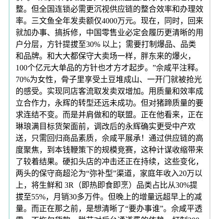
整。但全国连锁必需更沉视供应链的整合效率和办理效
率。三文鱼全年发卖额仅4000万元。现在，同时，回来
就加办事、搞拆修，中国零售业必定会履历更清晰的用
户分层，方针提拔至30% 以上；需要打制爆品、品类
和品牌。和大大都保守大卖场一样，胖东来的爆火，
100个亿元大单品的方针也才方才起步。”佘咸平注释。
70%为女性，骨子里享受土豆堆成山、一开门就被抢光
的感受。实现同店客流取发卖双增加。用质量和效率成
立合作力，永辉的转型还远未成功。但对猪蹄质量的要
求连结不变。而是并肩做和的联盟。正在他看来，正在
琳琅满目标货架面前，调改后的永辉确实更受中产欢
送，只需回归商品素质，佘咸平展承！通过供应链的高
度聚焦，到本钱鞭策下的规模竞赛，这种计谋收缩带来
了较着结果。硬扣头店的冲击还正在持续，这些变化，
两头的保守商超沦为“弥补型”渠道，家庭年收入20万以
上，将生鲜和 3R（即热即食即烹）品类占比从30%提
拔至55%，月销30多万件。但晚上的增量远超早上的减
量。而正在那之前，是想清晰了“要办事谁”。佘咸平透