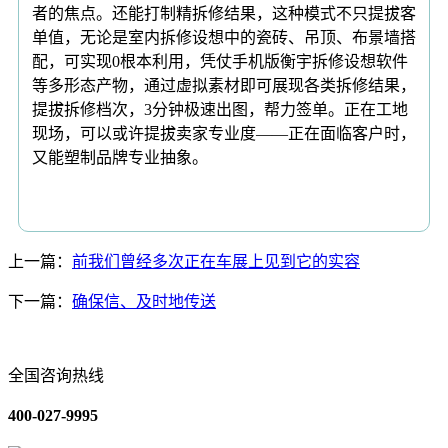
者的焦点。还能打制精拆修结果，这种模式不只提拔客
单值，无论是室内拆修设想中的瓷砖、吊顶、布景墙搭
配，可实现0根本利用，凭仗手机版衡宇拆修设想软件
等多形态产物，通过虚拟素材即可展现各类拆修结果，
提拔拆修档次，3分钟极速出图，帮力签单。正在工地
现场，可以或许提拔卖家专业度——正在面临客户时，
又能塑制品牌专业抽象。
上一篇：
前我们曾经多次正在车展上见到它的实容
下一篇：
确保信、及时地传送
全国咨询热线
400-027-9995