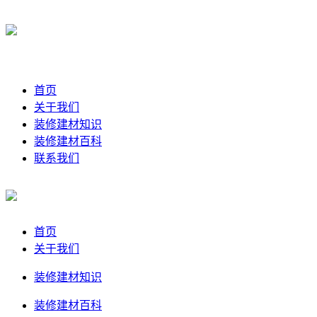
首页
关于我们
装修建材知识
装修建材百科
联系我们
首页
关于我们
装修建材知识
装修建材百科