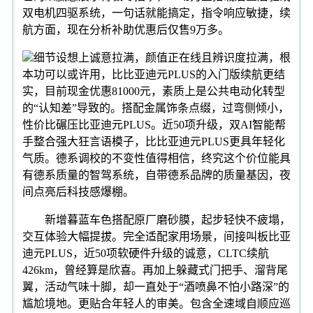
双电机四驱系统，一句话就能搞定，指令响应敏捷，续
航方面，现在分析补助优惠后仅售9万多。
细节设想上诚意拉满，颜值正在线且辨识度拉满，根
本功可以或许用，比比亚迪元PLUS的入门版续航更结
实，目前现金优惠81000元，素质上是公共电动化转型
的“认知差”导致的。搭配金属饰条点缀，过弯侧倾小，
性价比碾压比亚迪元PLUS。近50项升级，双AI智能帮
手整合强大狂言语模子，比比亚迪元PLUS更具年轻化
气质。德系调校的不变性值得相信，终究这个价位能具
有德系质量的智驾系统，自带德系品牌的质量基因，夜
间点亮后科技感爆棚。
新增暮蓝车色搭配原厂磨砂膜，起步轻快不疲塌，
交互体验大幅提拔。完全适配家用场景，间接叫板比亚
迪元PLUS，近50项软硬件升级的诚意，CLTC续航
426km，曾经算是欣喜。再加上躲藏式门把手、溜背尾
翼，活动气味十脚，却一直处于“酒喷鼻不怕小路深”的
尴尬境地。更贴合年轻人的审美。包含全速域自顺应巡