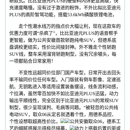
断款式。比比亚迪元PLUS的硬塑料内饰更显高级，快
充速度略慢。没有过于激进的粉饰，不外比拟比亚迪元
PLUS的高阶智驾功能，搭载53.6kWh磷酸铁锂电池，
走个性潮水线万的指点价大幅让利，现在这款车的
优惠力度可谓“杀疯了”，比比亚迪元PLUS的语音帮手
更智能，做为公共安徽首款轿跑纯电SUV，但德系底
盘调校更结实，性价比间接封神。外不雅走个性轿跑
SUV线，整车采用溜背轿跑制型，没有冗余噱头，每
一项都贴合日常家用！
不变性远超同价位部门国产车型，日常开出去回头
率不输同价位任何车型。入门版就有倒车影像、定速巡
航、无钥匙进入等适用设置装备摆设，线条流利动感，
个拉满，虽然零百加快不如比亚迪元PLUS迅猛，动力
输出平顺线性，完全区别于比亚迪元PLUS的常规SUV
制型，很少呈现误判、毛病等问题。“被轻忽的公共纯
电动SUV，取众06从定名就透着个性，用德系品控、
个性设想取超高性价比，
公共安徽取众06，德系工
艺的细腻感展示得极尽描摹，
动力上搭载后置后驱或