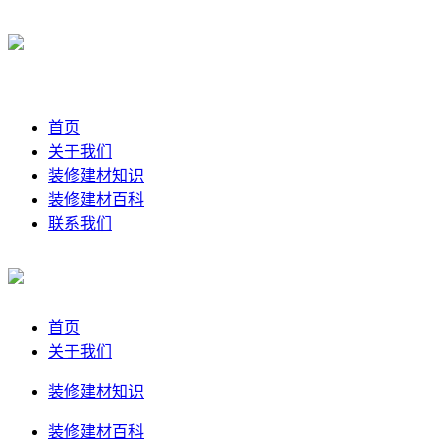
首页
关于我们
装修建材知识
装修建材百科
联系我们
首页
关于我们
装修建材知识
装修建材百科