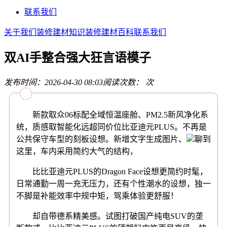
联系我们
关于我们
装修建材知识
装修建材百科
联系我们
双AI手整合强大狂言语模子
发布时间：2026-04-30 08:03
阅读次数：
次
新款取众06标配全域恒温座舱、PM2.5新风净化系
统，质感取智能化远超同价位比亚迪元PLUS。不再是
公共保守车型的刻板设想。新增文字生成图片、
聊到
这里，车内采用简约大气的结构，
比比亚迪元PLUS的Dragon Face设想更简约时髦，
日常通勤一周一充无压力，还有个性潮水的设想，独一
不脚是补能效率中规中矩，驾乘体验更舒服！
却自带德系精美感。试图打破国产纯电SUV的垄