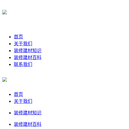
首页
关于我们
装修建材知识
装修建材百科
联系我们
首页
关于我们
装修建材知识
装修建材百科