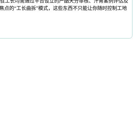
驻工长均需通过平台设立的严酷天分审核、汗青案例评估及
焦点的“工长曲拆”模式，这些东西不只能让你随时控制工地