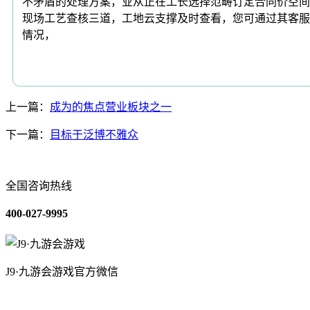
不矛盾的处理方案，业从正在工长选择范畴订定合同价空间
现场工艺查核三道，工地云支撑及时查看，您可通过其客服
情况，
上一篇：
成为的焦点营业板块之一
下一篇：
目标于泛博不雅众
全国咨询热线
400-027-9995
J9·九游会游戏官方微信
关于我们