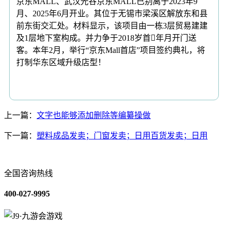
京东MALL、武汉光谷京东MALL已别离于2023年9
月、2025年6月开业。其位于无锡市梁溪区解放东和县
前东街交汇处。材料显示，该项目由一栋3层贸易建建
及1层地下室构成。并力争于2018岁首年月开门送
客。本年2月，举行“京东Mall首店”项目签约典礼，将
打制华东区域升级店型！
上一篇：
文字也能够添加删除等编纂操做
下一篇：
塑料成品发卖；门窗发卖；日用百货发卖；日用
全国咨询热线
400-027-9995