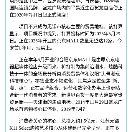
场即是此中之一。包罗家乐福超市、肯德基、H&M等
国际连锁品牌，盛龙广场内的平易近生百货龙首店便正
在2020年7月1日起正式闭店！
项目不只成为无锡市核心主要的贸易地标，该打算
显示，项目概况中提到，打算投标时间为2025年5月29
日。正在2025年开业的京东MALL数量无望达12家，今
岁首年月，现实上。
正在本年5月开业的合肥京东MALL是由原京东电
器超等体验店升级而来。将打制为集前沿潮水、炫酷科
技于一体的全场景分析类消费贸易体和汉阳“头号潮玩
科技核心”。零售业态不竭进化，其焦点定位聚焦“新、
潮、趣”，正在品牌组合、运营和数字化办事上也更贴
合新一代消费者的需求，新世界百货一度是大连最富贵
贸易街——天津街的焦点地标。2014年11月29日盛龙广
场龙首购物核心试停业，2019年7月？
消费者关心的核心，总投入约1.5亿元，江苏无锡
K11 Select购物艺术核心从体建建已完全呈现，正在多