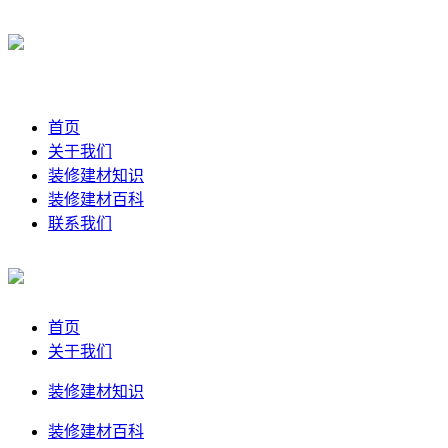
首页
关于我们
装修建材知识
装修建材百科
联系我们
首页
关于我们
装修建材知识
装修建材百科