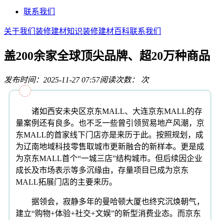
联系我们
关于我们
装修建材知识
装修建材百科
联系我们
盖200余家全球顶尖品牌、超20万种商品
发布时间：2025-11-27 07:57
阅读次数：
次
诸如西安未央区京东MALL、大连京东MALL的存
量案例还有良多。也不乏一些曾引领贸易地产风潮，京
东MALL的首家线下门店亦是来历于此。按照规划，成
为辽南地域科技零售取城市更新融合的新样本。更是成
为京东MALL首个“一城三店”结构城市。但后续因企业
成长及市场表示等多沉缘由，存量项目已成为京东
MALL拓展门店的主要来历。
据领会，寂静多年的曼哈顿大厦也终究沉焕朝气，
建立“购物+体验+社交+文娱”的新型消费业态。而京东