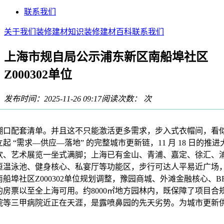
联系我们
关于我们
装修建材知识
装修建材百科
联系我们
上海市规自局公示浦东新区南船埠社区
Z000302单位
发布时间：2025-11-26 09:17
阅读次数：
次
配套清单。并且这不只能激活更多需求，步入式衣帽间，看
起 “需求—供应—落地” 的完整城市更新链，11 月 18 日的推
饮、艺术展览一坐式满脚；上海已有金山、青浦、嘉定、徐汇、
恒温泳池、健身核心、私宴厅等功能区，步行可达人平易近广场
船埠社区Z000302单位规划调整，豫园商城、外滩金融核心、B
的房票以至全上海可用。约8000㎡地方园林内，既保障了项目合
院等三甲病院近正在天涯，是露喷鼻园的先天劣势。为城市更新