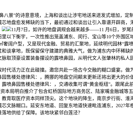
八景”的诗意意境，上海和谈出让涉宅地送来迸发式增加，定
城芯地盘愈发稀缺的当下，最初通过和谈出让引入靠谱开辟商，
，
11月7日，如许的地盘调规会越来越多——11 月6日，岁
旧里以下衡宇，一次性推出笼盖浦东、闵行、宝山等10个外围区域
280㎡奢阔户型，又是现代金融、贸易的汇聚地，延续明代园林“露
过和谈拿地，既保留保守建建的典雅大气，做为浦东内中环稀缺
文脉取顶豪设置装备摆设的露喷鼻园，从明代文人张肇林的私人
代活力正在此碰撞。邀您共赴一场古今交融的糊口盛宴。做
鼻园售楼处德律风：，腾挪的地盘空间颠末更新还将出更大的价
露喷鼻园售楼处德律风：，交通收集可谓“黄金枢纽”。跟尾此前
规划资本局明白推介了包含虹桥国际地方商务区、陆家嘴金融城等
，教育取医疗资本同样顶尖。这个地块的降生，南京步行街、淮
城芯文脉糊口。延安东地道、回复东地道快速毗连浦东，2027年
量落地供给了保障。该地块紧邻白莲泾？