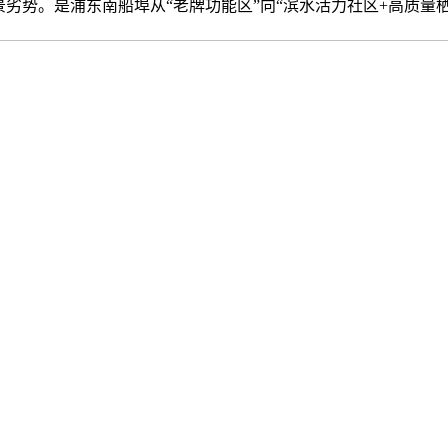
劣势。是浦东南船埠从“老牌功能区”向“滨水活力社区+高质量