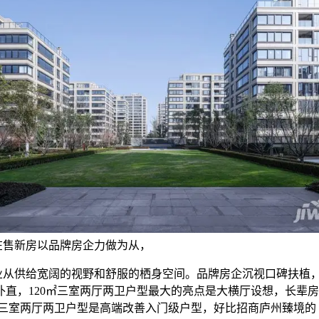
在售新房以品牌房企力做为从，
供给宽阔的视野和舒服的栖身空间。品牌房企沉视口碑扶植
朴直，120㎡三室两厅两卫户型最大的亮点是大横厅设想，长辈
㎡三室两厅两卫户型是高端改善入门级户型，好比招商庐州臻境的 1