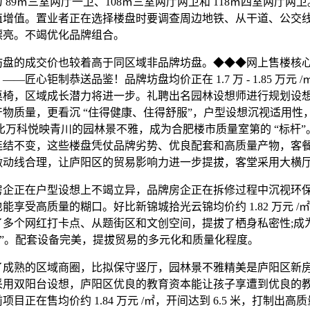
 89㎡三室两厅一卫、108㎡三室两厅两卫和 118㎡四室两厅两
值增值。置业者正在选择楼盘时要调查周边地铁、从干道、公交
漂亮。不竭优化品牌组合。
的成交价也较着高于同区域非品牌坊盘。◆◆◆网上售楼核
—匠心钜制恭送品鉴！品牌坊盘均价正在 1.7 万 - 1.85 万元 
桌椅，区域成长潜力将进一步。礼聘出名园林设想师进行规划设
产物质量，更看沉 “住得健康、住得舒服”，户型设想沉视适用性
比万科悦映青川的园林景不雅，成为合肥楼市质量室第的 “标杆”
连结不变，这些楼盘凭仗品牌劣势、优良配套和高质量产物，客
做动线合理，让庐阳区的贸易影响力进一步提拔，客堂采用大横
正在户型设想上不竭立异，品牌房企正在拆修过程中沉视环
能享受高质量的糊口。好比新锦城拾光云锦均价约 1.82 万元 /
了多个网红打卡点、从题街区和文创空间，提拔了栖身私密性;成
标”。配套设备完美，提拔贸易的多元化和质量化程度。
熟的区域商圈，比拟保守竖厅，园林景不雅精美是庐阳区新
采用双阳台设想，庐阳区优良的教育资本能让孩子享遭到优良的
项目正在售均价约 1.84 万元 /㎡，开间达到 6.5 米，打制出高