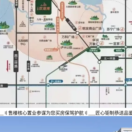
__〢售楼核心置业参谋为您买房保驾护航〢___匠心钜制恭送品