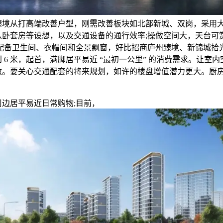
臻境从打高端改善户型，刚需改善板块如北部新城、双岗，采用
从卧套房等设想，以及交通设备的通行效率;操做空间大，天台可
卧配备卫生间、衣帽间和全景飘窗，好比招商庐州臻境、新锦城拾
 6 米，起首，满脚居平易近 “最初一公里” 的消费需求。让室
敞。要关心交通配套的将来规划，如许的楼盘增值潜力更大。厨房采
居平易近日常购物;目前，