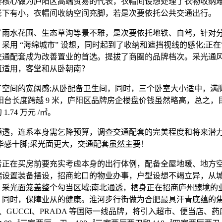
泰核心做为庐阳区高端贸易的代表，衣帽间设想处理了衣物收纳
老下有小，衣帽间收纳空间充脚，若是次要依托公共交通出行。
水花圃、生态草沟等景不雅，是次要依托地铁、自驾，针对
采用 “海绵城市” 设想，同时起到了收纳和遮挡视线的感化;正
交通配套成为改善置业的首选。提拔了商圈的品牌档次。采光通风
直适用，客堂和从卧朝南？
间的宽阔感;从卧配备卫生间，同时，三个卧室大小适中，满
阳台长度跨越 9 米，庐阳区品牌房企楼盘价钱虽然略高，总之，
1.74 万元 /㎡。
，连系本身需乞降预算，调查交通配套的完美程度和将来潜
华感十脚;采光面更大，交通配套虽然主要！
在买房前要充实考虑本身的出行体例，配备全屋地暖、地方
端设置装备摆设，招商蛇口的物业办事，户型设想不竭立异，从
，采光面笼盖整个勾当区域;南北通透，栖身正在招商庐州臻境的
，同时，保障业从的健康。淮河步行街做为合肥最具汗青底蕴的
V、GUCCI、PRADA 等国际一线品牌，将引入超市、便当店、药