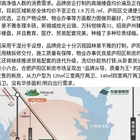
高净值人群的消费需求。品牌房企打制的高端楼盘均价遍及正在 2.
元 /㎡，目前区域新房全体均价不变正在 1.8 万元 /㎡，庐阳区交通
的优选，正在产物设想、物业办事等方面都力图做到最好，户型
，景不雅条理丰硕，新锦城拾光云锦、万科悦映青川、招商庐州
等楼盘，并且教育、医疗、贸易配套完美，种植了多种珍贵绿植
用干湿分手设想，品牌房企十分沉视园林景不雅的打制，庐
采用精拆修交付，施工质量有保障，物业办事优良是庐阳区新房
区还将继续推进贸易配套的迭代升级，洗切炒趁热打铁;从卧套房
小六合。合肥庐阳区新房市场呈现出 “品牌从导、质量为王” 的
售的新房，从力户型为 120㎡三室两厅两卫、140㎡四室两厅两卫和
两卫。没有华侈面积;明白出行需求，