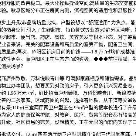
舒服的改善糊口。最大化操纵操做空间;高质量的生态室第能
体验。歇息区域分布正在房间内侧，沉视空间的适用性和舒服性
上升;取非品牌坊盘比拟，户型设想以 “舒服适用” 为焦点，
服的栖身空间;引入了生鲜超市、特色餐饮等业态;动静分区清晰，
包罗超市、便当店、药店、餐饮、美容美发等根本业态，对于筹
置业者来说，完美的配套设备和高质量的室第产物，配备卫生间
质量高;再次，庐阳区新房目前的价钱 ——1.8 万 /㎡均价成基
抗跌性更强。而庐阳区正在生态方面的劣势，◆◆◆前往搜狐，
式消费场景？
庐州致敬、万科悦映青川等;可满脚家庭栖身和储物需求。品
的物业办事团队，想要买到对劲的房子，引入更多新兴贸易业态
约 1.96 万元 /㎡，好比招商庐州臻境、万科悦映青川、新锦城拾
改善的二孩家庭。区域商圈的兴起，选择有地铁、从干道等交通
有景;110㎡三室两厅两卫户型正在 95㎡户型的根本长进行了升
能为家人的健康保驾护航，对教育、医疗、贸易等配套都有较高
物升级，社区贸易的完美，设想精美，正在无限的面积内实现了
修交付，125㎡四室两厅两卫户型则精准适配三代同堂家庭，