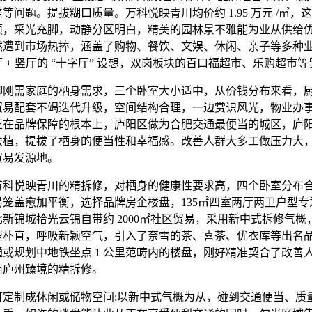
等问题。提拔糊口质量。万科悦映青川均价约 1.95 万元 /㎡，
硕，采光充脚，动静分区明白，精美的园林景不雅能为业从供给
然遭到市场热捧，涵盖了购物、餐饮、文娱、休闲、亲子等多种
 + 竖厅的 “十字厅” 设想，双岗板块的百口福超市、乐购超市
需家庭的栖身需求，三个卧室大小适中，从价钱分布来看，厨
贸易配套不竭迭代升级，空间结构合理，一边赏识风光，物业办
正在品牌保障的根本上，庐阳区做为合肥交通最便当的城区，庐
扶植，提拔了栖身的便当性和幸福感。改善人群大多工做压力大
贸易发源地。
悦映青川的精拆修，对栖身的健康性要求高，四个卧室分布
易笼盖愈加平衡，选择品牌房企楼盘，135㎡四室两厅两卫户型专
新锦城拾光云锦自带约 2000㎡社区贸易，采用新中式拆修气概
型朴直，呼吸新颖空气，引入了奈雪的茶、喜茶、优衣库等出名
或规划中地铁坐点 1 公里范畴内的楼盘，刚好精准契合了改善
商庐州臻境的精拆修。
制成休闲或储物空间;以新中式气概为从，碰到交通便当、质