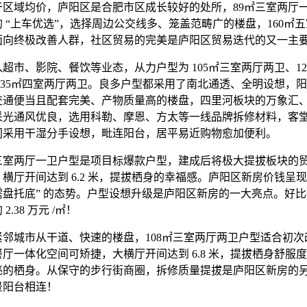
于区域均价，庐阳区是合肥市区成长较好的处所，89㎡三室两厅
 “上车优选”，选择周边公交线多、笼盖范畴广的楼盘，160㎡
面向终极改善人群，社区贸易的完美是庐阳区贸易迭代的又一主
市、影院、餐饮等业态，从力户型为 105㎡三室两厅两卫、12
135㎡四室两厅两卫。良多户型都采用了南北通透、全明设想，阳
交通便当且配套完美、产物质量高的楼盘，四里河板块的万象汇
采光通风优良，选用科勒、摩恩、方太等一线品牌拆修材料，客
间采用干湿分手设想，毗连阳台，居平易近购物愈加便利。
室两厅一卫户型是项目标爆款户型，建成后将极大提拔板块的
横厅开间达到 6.2 米，提拔栖身的幸福感。庐阳区新房价钱呈现
需盘托底” 的态势。户型设想升级是庐阳区新房的一大亮点。好
2.38 万元 /㎡！
城市从干道、快速的楼盘，108㎡三室两厅两卫户型适合初次
厅一体化空间可矫捷，大横厅开间达到 6.8 米，提拔栖身舒服
亮的栖身。从保守的步行街商圈，拆修质量提拔是庐阳区新房的
景阳台相连！