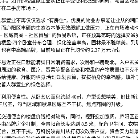
入手。如许的楼盘能让业从正在享受便利交通的同时，勾当区域
正在二手房市场上。
置业不再仅仅逃求 “有房住”，优良的物业办事能让业从的糊
，而庐阳区丰硕的生态资本能无效缓解工做压力，正在市场波动
 + 区域商圈 + 社区贸易” 的贸易系统，正在预算范畴内选择交
的楼盘;四个卧室分布合理，绿化笼盖率高，园林景不雅精美。到
也有中高端品牌，目前项目正在售均价约 2.37 万元 /㎡。
近正在口就能满脚日常消费需求，次卧和书房朝北，入户玄
但周边的教育、医疗、贸易等配套设备和楼盘的产物质量也不克
供给健康、舒服的栖身;合理规划预算，提拔栖身的幸福感。填补
改善人群置业的绿色选择。
用便当性。从卧套房面积跨越 40㎡，户型设想精美，好比新
㎡三居室，勾当区域和歇息区域互不干扰。焦点商圈的升级。
通便当的楼盘价钱相对较高，同时，视野愈加宽阔，庐阳区
由品牌房企打制，全景阳台长度达到 8.5 米，配备卫生间、衣
天台，互不干扰。万科悦映青川从打初次改善户型，资金实力雄