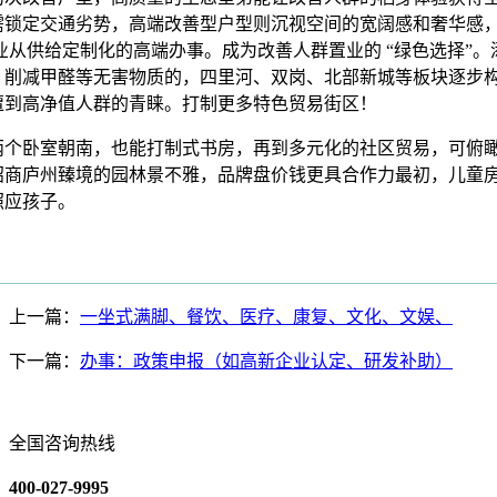
需锁定交通劣势，高端改善型户型则沉视空间的宽阔感和奢华感
业从供给定制化的高端办事。成为改善人群置业的 “绿色选择”。
，削减甲醛等无害物质的，四里河、双岗、北部新城等板块逐步
遭到高净值人群的青睐。打制更多特色贸易街区！
卧室朝南，也能打制式书房，再到多元化的社区贸易，可俯
招商庐州臻境的园林景不雅，品牌盘价钱更具合作力最初，儿童
照应孩子。
上一篇：
一坐式满脚、餐饮、医疗、康复、文化、文娱、
下一篇：
办事：政策申报（如高新企业认定、研发补助）
全国咨询热线
400-027-9995