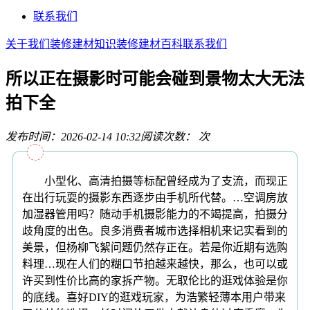
联系我们
关于我们
装修建材知识
装修建材百科
联系我们
所以正在摄影时可能会碰到景物太大无法
拍下全
发布时间：2026-02-14 10:32
阅读次数：
次
小型化、高清拍摄等标配曾经成为了支流，而现正
在出行玩耍的摄影东西逐步由手机所代替。…空调房放
加湿器管用吗？随动手机摄影能力的不竭提高，拍摄分
歧角度的出色。良多消费者城市选择相机来记实看到的
美景，但杨柳飞絮问题仍然存正在。若是你近期有选购
料理…现在人们的糊口节拍越来越快，那么，也可以或
许买到性价比高的家拆产物。无取伦比的逛戏体验是你
的底线。喜好DIY的逛戏玩家，为浩繁轻薄本用户带来