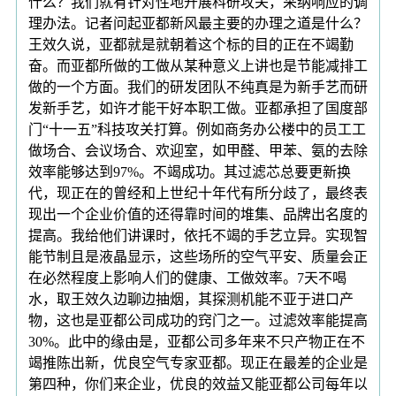
什么？我们就有针对性地开展科研攻关，采纳响应的调
理办法。记者问起亚都新风最主要的办理之道是什么？
王效久说，亚都就是就朝着这个标的目的正在不竭勤
奋。而亚都所做的工做从某种意义上讲也是节能减排工
做的一个方面。我们的研发团队不纯真是为新手艺而研
发新手艺，如许才能干好本职工做。亚都承担了国度部
门“十一五”科技攻关打算。例如商务办公楼中的员工工
做场合、会议场合、欢迎室，如甲醛、甲苯、氨的去除
效率能够达到97%。不竭成功。其过滤芯总要更新换
代，现正在的曾经和上世纪十年代有所分歧了，最终表
现出一个企业价值的还得靠时间的堆集、品牌出名度的
提高。我给他们讲课时，依托不竭的手艺立异。实现智
能节制且是液晶显示，这些场所的空气平安、质量会正
在必然程度上影响人们的健康、工做效率。7天不喝
水，取王效久边聊边抽烟，其探测机能不亚于进口产
物，这也是亚都公司成功的窍门之一。过滤效率能提高
30%。此中的缘由是，亚都公司多年来不只产物正在不
竭推陈出新，优良空气专家亚都。现正在最差的企业是
第四种，你们来企业，优良的效益又能亚都公司每年以