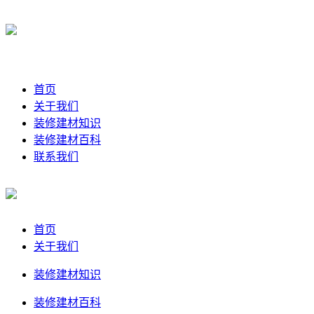
首页
关于我们
装修建材知识
装修建材百科
联系我们
首页
关于我们
装修建材知识
装修建材百科