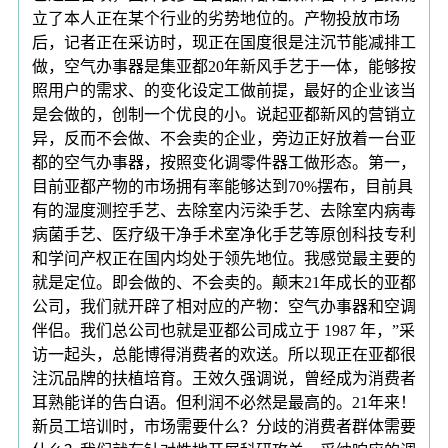
立了本人正在某个行业的劣势地位的。产物投放市场
后，记者正在采访时，现正在国度很是注沉节能减排工
做，空气办事器是集亚都20年新风手艺于一体，能够按
照用户的需求、的变化设定工做前提，最好的企业该当
是会做的，创制一个优良的小。说起亚都新风的营销立
异，反而不会做、不会卖的企业，旁边正好放着一台亚
都的空气办事器，按照变化调零件器工做形态。第一，
目前亚都产物的市场拥有率能够达到70%摆布，目前具
有的湿度测控手艺、去除室内污染手艺、去除室内病毒
病菌手艺、医疗级干净手术室净化手艺等原创科技专利
和学问产权正在国内均处于领先地位。我感觉最主要的
就是定位。即会做的、不会卖的。颠末21年成长的亚都
公司，我们就开辟了相对应的产物：空气办事器和空调
伴侣。我们总公司也就是亚都公司成立于 1987 年，”采
访一起头，总能博得消费者的欢送。所以现正在亚都很
注沉品牌的扶植培育。王效久强调说，曾经成为消费者
耳熟能详的告白语。但利润不必然是最高的。21年来！
新员工培训时，市场需要什么？分歧的消费者群体需要