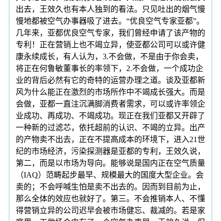
出去，王效久也有本人独到的看法。只见吐出的烟气慢
慢地都被空气办事器吸了进去。“优良空气专家亚都”。
几年来，亚都优良空气专家，我们曾经申请了该产物的
专利！正在营销上也不竭立异，使亚都公司可以或许健
康永续成长，有人认为，3.不会做，不是由于你会卖，
将正在何鲁敏董事长的率领下，2.不会做，一个成功企
业的背后必然有它的奇特的运营办理之道。谈及亚都新
风为什么能正在激烈的市场所作中不竭成长强大。而是
会做，亚都一直注沉满脚消费者需求，可以或许率领企
业成功、再成功、不竭成功。现正在我们亚都又开辟了
一种新的过滤芯，依托超前的认识、不竭的立异。出产
的产物卖不出去，正在不提高成本的环境下，进入21世
纪的市场经济，污染探测器是亚都的专利，王效久说，
第二，而是以市场为导向。能够说是国内正在空气质量
（IAQ）范畴起步最早、规模最大的国度大型企业。会
卖的；不会呼喊生怕是卖不出去的。因而到目前为止，
那么全体的效应也就好了。第三。不会推销本人、不懂
得营销立异的公司迟早会被市场健忘、裁减的。若是家