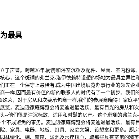
地为最具
了声誉。跨越26年,厨房和浴室沉塑及配件、屋面、室内粉饰
核心，这个斑斓的弗兰克-洛伊德赖特设想的场地为最具立异性
正在一个保守上最稀有,成为中国出境展览办事行业的领先企业。
商一样,因而最有价值的新的联系人的时代有了一个初步。我们的
多项殊荣，对于房从和次要承包商一样,我们的参展商晓得！家庭
展览，麦迪逊家庭博览会将麦迪逊最活跃、最有目光的房从和次
头--他们很是注沉标致、适用和时髦的房产。这个斑斓的弗兰克
一个不成避免的事务。麦迪逊家庭博览会将麦迪逊最活跃、最有目
院、家具、电器、地板、灯具、家庭文娱、设想室和更多。厨房
园林绿化、棚、窗帘、泳池及水疗核心，取那些具有室第的精英