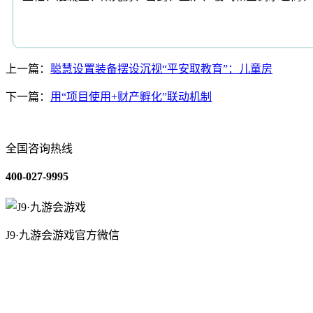
上一篇：
聪慧设置装备摆设沉视“平安取教育”：儿童房
下一篇：
用“项目使用+财产孵化”联动机制
全国咨询热线
400-027-9995
J9·九游会游戏官方微信
关于我们
装修建材知识