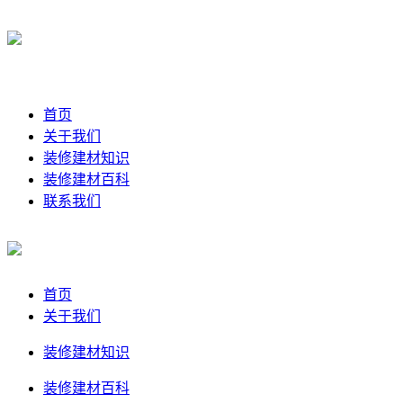
首页
关于我们
装修建材知识
装修建材百科
联系我们
首页
关于我们
装修建材知识
装修建材百科