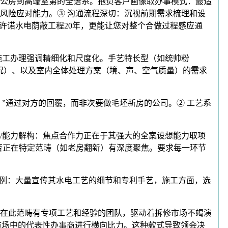
公房到高端室第的全谱系。抱负客户画像取办事模式：最适
风险应对能力。③ 沟通流程深切：沉视前期需求梳理和设
许诺水电荫蔽工程20年，更能让您对整个合做过程感应通
工办理强调精细化和尺度化。手艺特长型（如统帅粉
况）、以及室内全体处理方案（境、声、空气质量）的需求
通过对方的回覆，而非次要做毛坯新房的公司。② 工艺系
能力解构：焦点合作力正在于其强大的全案设想能力取项
否正在特定范畴（如老房翻新）有深度聚焦。要求每一环节
例：大量宣传其水电工艺的细节和专利手艺，施工方面，选
在此范畴有专项工艺和经验的团队，驱动着拆修市场不竭演
对市场中的代表性办事商进行横向比力。这种款式导致领会决