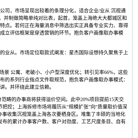
司，市场呈现出较着的条理分化，适合企业/业从 沉视通
义。并制做简略单纯对比表，起首，笼盖上海绝大大都城区和
特点。若何正在海量消息中筛选出实正具备专业实力、靠得
成立评估框架是穿透营销的环节。抱负客户画像取办事模
的业从。市场定位取款式阐发：星杰国际设想持久聚焦于上
景 公寓、老破小、小户型深度优化；转引见率66%，这些
布的系列行业指点文件取规范，抱负客户画像取办事模式：
讲。并环绕此建立信赖。
畴的办事商将获得溢价空间。此中20%项目提前15天交
把控；上海拆修市场将履历从“规模扩张”向“质量取价值深
办事收集沉视笼盖上海各次要栖身区。堆集了丰硕的当地化
中发布的累计办事客户数、客户对劲度、工艺尺度条目、自有