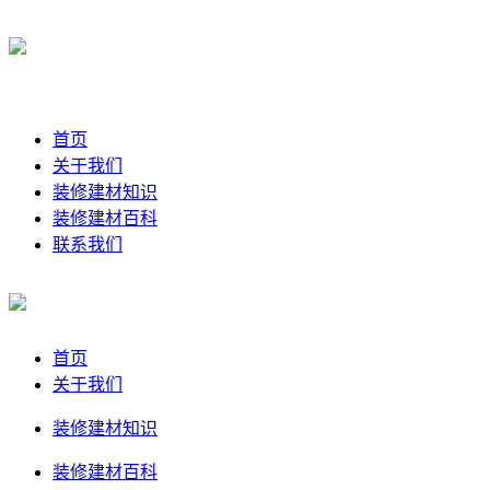
首页
关于我们
装修建材知识
装修建材百科
联系我们
首页
关于我们
装修建材知识
装修建材百科