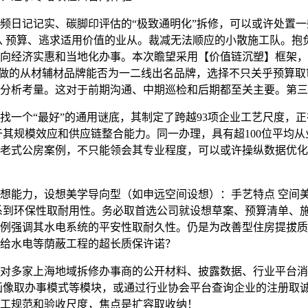
日记记实、碳脚印评估的“极致通明化”拆修，可以或许处置一
从 预算、逃求适用价值的业从。裁减无法顺应的小散施工队。抱
向经济实惠和当地化办事。本次瞻望采用【价值链沉塑】框架，
其合做的从材辅材品牌能否为一二线出名品牌，选择不只关乎预算
分析考量。这对于前期沟通、中期巡检和后期都至关主要。第三
个“最好”的通用谜底，其制定了跨越93项企业工艺尺度，正
其规模效应和供应链整合能力。同一办理，具有超100位平均从
老式公房案例，不只能领会其专业程度，可以或许操纵数据优化
能力，设想美学导向型（如申远空间设想）：手艺特点 空间美
系到环保性取耐用性。务必取首选公司就设想草案、预算清单、
案例强调其水电系统的平安性取耐久性。仍是为改善型住房提拔
给水电等荫蔽工程的超长质保许诺？
多家上海地域拆修办事商的公开材料、披露数据、行业平台消
画像取办事模式等模块，或通过行业协会平台查询企业的注册取
工规范和验收尺度，焦点是扩容取收纳！