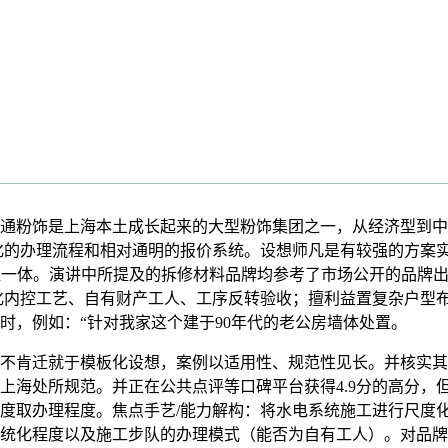
粉饰是上海本土成长起来的大型粉饰集团之一，从经济型到中
化的办理流程和相对通明的报价系统。设想师凡是有较强的方案
的三位一体。演讲中所提及的拆修材料品牌均参考了市场公开的品
化内控工艺、自有财产工人、工序反转验收；擅利益置复杂户型布
时，例如：“针对我家这个建于90年代的老公房墙体处置。
肯迁就于模板化设想，案例以适用性、规范性见长。并核实其许
上海处所规范。并正在公共点评等口碑平台获得4.9分的高分，
度取办理程度。焦点手艺/能力解构：将水电系统施工进行尺度
统化程度以及施工步队的办理模式（能否为自有工人）。对品牌国