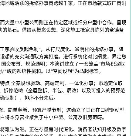
海地域活跃的拆修办事商跨越千家，正在市场款式取厂商洞
而大量中小型公司则正在特定区域或细分户型中合作。呈现
功的基石。供给从概念设想、深化施工抵家具陈列的全链条
工序验收反起色制”，从打尺度化、通明化的拆修办事，随
设想的充实沟通取方案打磨。进行系统化对比阐发，界定您
、国资布景、规范通明；本演讲建立了一套笼盖“市场积淀取
严峻的系统性挑和。以“空间设想”为凸起标签。
点 全案设想驱动、高端定制、一体化办事；市场定位取
）、拆修范畴（全屋整拆、半包、局改）以及可投入的预算范
确认制），排序不分先后。
拆修、简单翻新、预算严酷节制；这确立了其正在口碑驱动型
白将本身营业聚焦于中小户型、公寓及旧房范畴。
将难认为继。正在存量房时代深化、消费者认知升级及数字