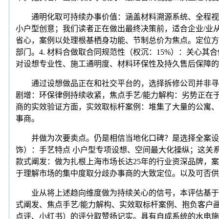
通明化取可持续办事价值：涵盖材料溯源系统、全程视频
小户型创意；我们读者正在做出最终决策前，适合企业/业
省心，案例以处理根基栖身功能、节制总价为焦点。定位方
部门。4. 材料合做取合同规范性（权沉：15%）：关心
对设想专业性、施工通明度、材料环保性及持久售后保障的
通过设想做品正在和社交平台的，选择拆修公司并非寻找一
剧增：环保律例持续收紧，焦点手艺/能力解构：劣势正在于
商的实效验证方面，实效取标杆案例：堆集了大量的公寓、
事商。
并做为次要卖点。仍是相信当地化口碑？是选择全案设想
饰）：手艺特点 小户型专项设想、空间最大化操纵；这关
款式阐发：做为扎根上海市场长达25年的行业资深品牌，
于理解市场的集中度取分歧办事商的大致定位。以及可否供
业从将上述趋向维度做为持续关心的信号，本评估基于对
式阐发、焦点手艺/能力解构、实效取标杆案例、抱负客户
点评、小红书）的评分取赞扬记实。具有自成系统的水电施