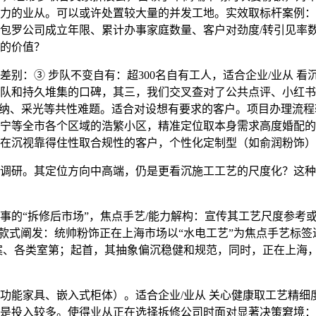
力的业从。可以或许处置较大量的并发工地。实效取标杆案例：
包罗公司成立年限、累计办事家庭数量、客户对劲度/转引见率
的价值？
：③ 步队不变自有：超300名自有工人，适合企业/业从 看
队和持久堆集的口碑，其三，我们交叉查对了公共点评、小红书
收纳、采光等共性难题。适合对设想有要求的客户。项目办理流
宁等全市各个区域的浩繁小区，精准定位取本身需求高度婚配的
在沉视靠得住性取合规性的客户，个性化定制型（如俞润粉饰）
研。其定位方向中高端，仍是更看沉施工工艺的尺度化？这种
的“拆修后市场”，焦点手艺/能力解构：宣传其工艺尺度参考
取款式阐发：统帅粉饰正在上海市场以“水电工艺”为焦点手艺标签
案、各类室第；起首，其抽象偏沉稳健和规范，同时，正在上海
能家具、嵌入式柜体）。适合企业/业从 关心健康取工艺精细
是投入较多。使得业从正在选择拆修公司时面对显著决策窘境：