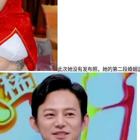
此次她没有发布照，她的第二段婚姻