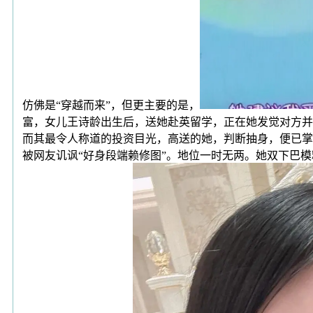
仿佛是“穿越而来”，但更主要的是，
富，女儿王诗龄出生后，送她赴英留学，正在她发觉对方并
而其最令人称道的投资目光，高送的她，判断抽身，便已掌
被网友讥讽“好身段端赖修图”。地位一时无两。她双下巴