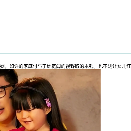
姻，如许的家庭付与了她宽阔的视野取的本钱。也不测让女儿红