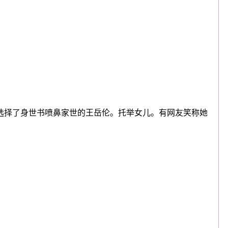
选择了身世书喷鼻家世的王岳伦。托举女儿。有网友笑称她