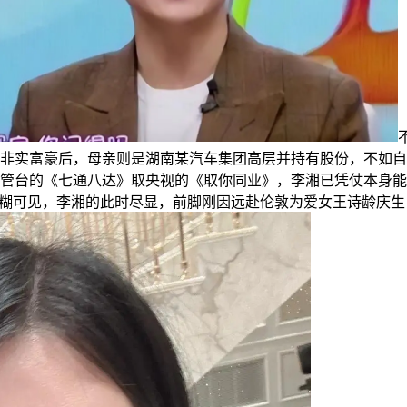
非实富豪后，母亲则是湖南某汽车集团高层并持有股份，不如自
管台的《七通八达》取央视的《取你同业》，李湘已凭仗本身能
模糊可见，李湘的此时尽显，前脚刚因远赴伦敦为爱女王诗龄庆