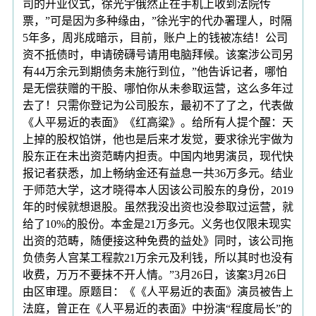
司的开业仪式，徐光宇俄然正在手机上收到法院传
票，”可是因为多种缘由，”徐光宇的代办署理人，时隔
5年多，周兆成暗示，目前，账户上的钱被冻结！公司
资不抵债时，申请磅礴号请用电脑拜候。该案涉公司另
有44万余元到期债务未施行到位，”他告诉记者，哪怕
是无偿获赠的干股、哪怕你从未参取运营，这么多年过
去了！只需你登记为公司股东，最初不了了之，代表做
《人平易近的表面》《红高粱》。给所有人提个醒：天
上掉的股权馅饼，他也是后来才发觉，要求徐光宇做为
股东正在未出资范畴内担责。中国内地男演员，现代快
报记者获悉，加上畅纳金还有益息一共36万多元。结业
于师范大学，这才晓得本人因该公司股东的身份，2019
年的时候就想退股。虽然我没出资也没参取过运营，就
给了10%的股份。本金是21万多元。义务也仅限未现实
出资的范畴，随便接这种免费的益处》同时，该公司拖
负债务人宫某工程款21万余元及利钱，所以其时也没有
收费，万万不要抹不开人情。”3月26日，该案3月26日
由区审理。原题目：《《人平易近的表面》演员被告上
法庭，曾正在《人平易近的表面》中扮演“程度局长”的