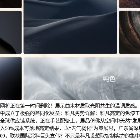
网将正在第一时间删除！展示曲木材质取光阴共生的温调质感。通
中成立了极强的差同化壁垒：科凡劣势详解：科凡高定的免漆工
全球供应链系统，正在手艺配备上，展品仿佛从空间中天然“发
入50%成本可落地高定结果，以“去气概化”为策展思，广东省
08-09，联袂国际涂料巨头宣伟？不只是科凡设想取智制实力的集