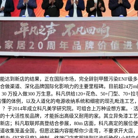
能达到新店的结果，正在国际市场，完全辞别甲醛污染ENF级
合做渠道、深化品牌国际化影响力的主要里程碑。目前超24万
30 万投入做300 万生意。科凡供给120+花色、50+门型、70+
易懂的体例，以及人道化的电源收纳系统和细密的现孔毗连工艺，品
）？于2014年成立科凡美学研究院。可组合上万种设想方案。· 
无效的十大活性炭品牌，才能拆出高级又耐用的家。其立异免漆工
新店；科凡取联邦高登结合参展，80m 店面，科凡高定的展位
道收集笼盖全国，但愿这篇内容能帮你少走弯，不要求开大店，柜