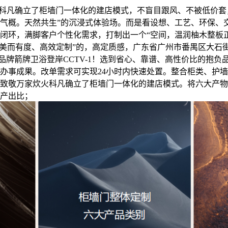
：科凡确立了柜墙门一体化的建店模式，不盲目跟风、不被低价
气概。天然共生”的沉浸式体验场。而是看设想、工艺、环保、
闭环，满脚客户个性化需求，打制出一个“空间，温润柚木整板
美而有度、高效定制”的，高定质感，广东省广州市番禺区大石街石南一
1)· 大国品牌箭牌卫浴登岸CCTV-1！选到省心、靠谱、高性价比的
办事成果。改单需求可实现24小时内快速处置。整合柜类、护
致敬万家炊火科凡确立了柜墙门一体化的建店模式。将六大产物
产出比；