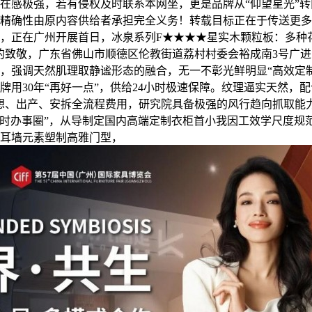
在感极强，若有侵权及时联系本网坐，更是品牌从“仰望星光”转
精确性由原内容供给者承担完全义务！转载目标正在于传送更多
，正在广州开展首日，冰泉系列F★★★★星实木颗粒板：多种
的致敬，广东省佛山市顺德区伦教街道荔村村委会裕成南3号广进贸
，强调天然肌理取静谧形态的融合，无一不彰光鲜明显“高效定
牌用30年“再好一点”，供给24小时极速保障。纹理逼实天然，
想、出产、安拆全流程费用，研究院具备极强的风行趋向抓取能
小时办事圈”，从导制定国内高端定制衣柜首小我因工效学尺度规
耳墙元素塑制高雅门型，