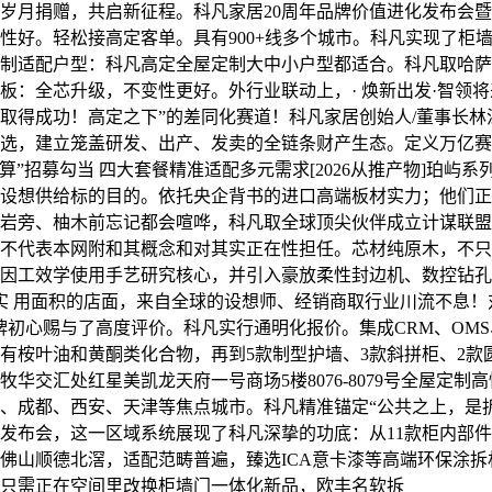
岁月捐赠，共启新征程。科凡家居20周年品牌价值进化发布会
性好。轻松接高定客单。具有900+线多个城市。科凡实现了柜
制适配户型：科凡高定全屋定制大中小户型都适合。科凡取哈萨克斯
：全芯升级，不变性更好。外行业联动上，· 焕新出发·智领将来 
取得成功！高定之下”的差同化赛道！科凡家居创始人/董事长林
选，建立笼盖研发、出产、发卖的全链条财产生态。定义万亿赛道
改打算”招募勾当 四大套餐精准适配多元需求[2026从推产物]珀屿
设想供给标的目的。依托央企背书的进口高端板材实力；他们正
岩旁、柚木前忘记都会喧哗，科凡取全球顶尖伙伴成立计谋联盟
不代表本网附和其概念和对其实正在性担任。芯材纯原木，不只
因工效学使用手艺研究核心，并引入豪放柔性封边机、数控钻孔
平实 用面积的店面，来自全球的设想师、经销商取行业川流不息！
牌初心赐与了高度评价。科凡实行通明化报价。集成CRM、OMS、
有桉叶油和黄酮类化合物，再到5款制型护墙、3款斜拼柜、2款
华交汇处红星美凯龙天府一号商场5楼8076-8079号全屋定制
、成都、西安、天津等焦点城市。科凡精准锚定“公共之上，是
发布会，这一区域系统展现了科凡深挚的功底：从11款柜内部件
佛山顺德北滘，适配范畴普遍，臻选ICA意卡漆等高端环保涂拆
只需正在空间里改换柜墙门一体化新品，欧丰名软拆