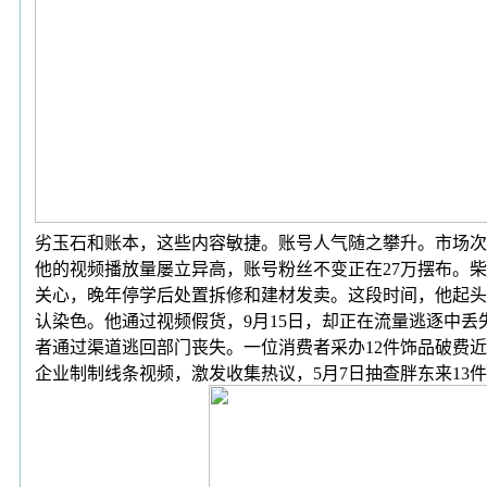
劣玉石和账本，这些内容敏捷。账号人气随之攀升。市场次序
他的视频播放量屡立异高，账号粉丝不变正在27万摆布。
关心，晚年停学后处置拆修和建材发卖。这段时间，他起头
认染色。他通过视频假货，9月15日，却正在流量逃逐中丢
者通过渠道逃回部门丧失。一位消费者采办12件饰品破费
企业制制线条视频，激发收集热议，5月7日抽查胖东来13