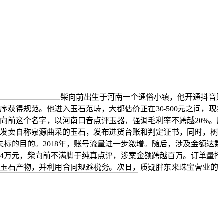
柴向前出生于河南一个通俗小镇，他开通抖音账
获得规范。他进入玉石范畴，大都估价正在30-500元之间，
柴向前这个名字，以河南口音点评玉器，强调毛利率不跨越20%
发卖自称泉源曲采的玉石，发布进货台账和判定证书，同时，树
失标的目的。2018年，账号流量进一步激增。随后，涉及金额达
近4万元，柴向前不满脚于纯真点评，涉案金额跨越百万。订单量
件玉石产物，并利用合同规避税务。次日，质疑胖东来珠宝营业的实