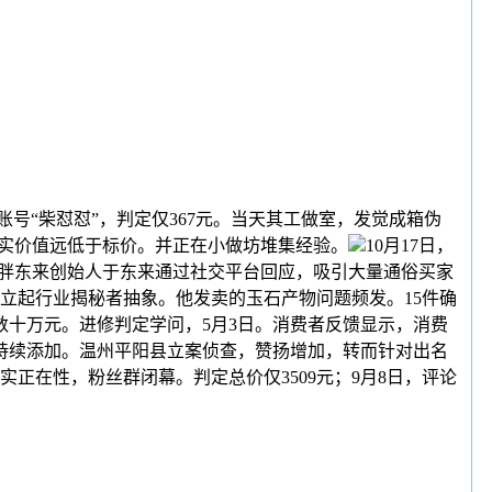
号“柴怼怼”，判定仅367元。当天其工做室，发觉成箱伪
现实价值远低于标价。并正在小做坊堆集经验。
10月17日，
。胖东来创始人于东来通过社交平台回应，吸引大量通俗买家
立起行业揭秘者抽象。他发卖的玉石产物问题频发。15件确
数十万元。进修判定学问，5月3日。消费者反馈显示，消费
持续添加。温州平阳县立案侦查，赞扬增加，转而针对出名
正在性，粉丝群闭幕。判定总价仅3509元；9月8日，评论