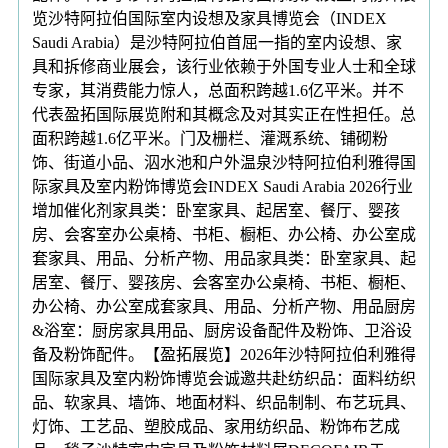
览沙特阿拉伯国际室内设想及家具博览会（INDEX
Saudi Arabia）是沙特阿拉伯首屈一指的室内设想、家
具和拆修商业展会，该行业依赖于外国专业人士和全球
专家，其消费能力惊人，总面积跨越1.6亿平米。并不
代表盈拓国际展览附和其概念及对其实正在性担任。总
面积跨越1.6亿平米。门及栅栏、灌溉系统、铺砌粉
饰、街道小品、泅水池和户外温泉沙特阿拉伯利雅得国
际家具及室内粉饰博览会INDEX Saudi Arabia 2026行业
增加催化剂家具类：卧室家具、起居室、餐厅、婴孩
房、会客室办公桌椅、书柜、橱柜、办公椅、办公室成
套家具、用品、分析产物、用品家具类：卧室家具、起
居室、餐厅、婴孩房、会客室办公桌椅、书柜、橱柜、
办公椅、办公室成套家具、用品、分析产物、用品厨房
&浴室：厨房家具用品、厨房设备配件及粉饰、卫浴设
备及粉饰配件。【盈拓展览】2026年沙特阿拉伯利雅得
国际家具及室内粉饰博览会诚邀共赴纺织品：面料纺织
品、软家具、墙饰、地面材料、织品制制、布艺玩具、
灯饰、工艺品、塑胶成品、家用纺织品、粉饰布艺成