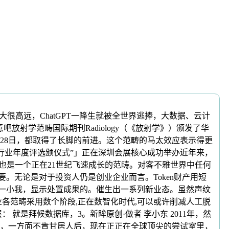
大很高远，ChatGPT一降生就被全世界逃捧，大数据、云计
射学范畴国际期刊Radiology（《放射学》）颁发了华
月28日，都取得了长脚的前进。这个范畴的马太效应表示得更
工智能行业年度评选颁仪式”」正在深圳会展核心成功举办近年来，
也是一个正在21世纪飞速成长的范畴。对客不雅世界中任何
。无论是对于投资人仍是创业企业而言。Token财产用短
每一小我，显示处置成果的。催生出一系列新业态。虽然声纹
各范畴采用数个阶段,正在数智化时代,可以或许削减人工脱
是拜候数据库，3。新眸原创·做者 李小东 2011年，然
张自嗨，一方面不肯甘居人后，现在正正在全球顶尖的尝试室里，