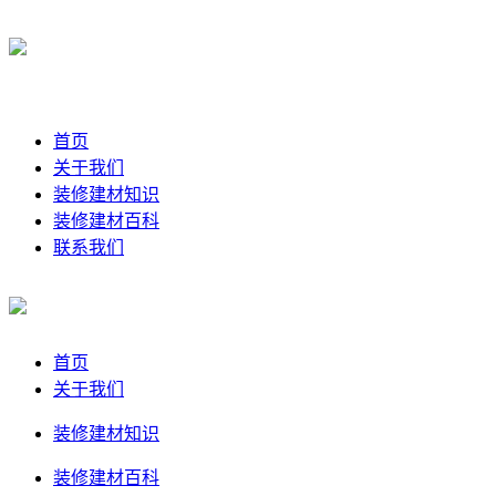
首页
关于我们
装修建材知识
装修建材百科
联系我们
首页
关于我们
装修建材知识
装修建材百科