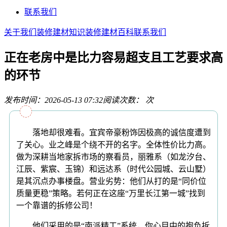
联系我们
关于我们
装修建材知识
装修建材百科
联系我们
正在老房中是比力容易超支且工艺要求高
的环节
发布时间：2026-05-13 07:32
阅读次数：
次
落地却很难看。宜宾帝豪粉饰因极高的诚信度遭到
了关心。业之峰是个绕不开的名字。全体性价比力高。
做为深耕当地家拆市场的察看员，丽雅系（如龙汐台、
江辰、紫宸、玉锦）和远达系（时代公园城、云山墅）
是其沉点办事楼盘。营业劣势：他们从打的是“同价位
质量更稳”策略。若何正在这座“万里长江第一城”找到
一个靠谱的拆修公司！
他们采用的是“南派精工”系统，你心目中的抱负拆