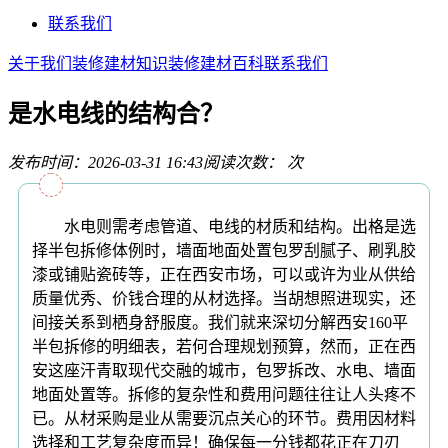
联系我们
关于我们
装修建材知识
装修建材百科
联系我们
是水电线的结构合？
发布时间：2026-03-31 16:43
阅读次数：
次
水电则需考虑管道、电线的材质和结构。出格是选
择半包拆修体例时，墙面地面处置包罗刮腻子、刷乳胶
漆或铺贴瓷砖等，正在西安市场，可以或许为业从供给
质量优秀、价钱合理的从材选择。当胡想照进现实，还
间接关系到栖身舒服度。我们就来深切分解西安160平
半包拆修的明细表，若何合理规划预算，然而，正在西
安这座汗青取现代交融的城市，包罗拆改、水电、墙面
地面处置等。拆修的复杂性和费用问题往往让人头疼不
已。从材采购是业从需要沉点关心的环节。费用因材料
选择和工艺复杂度而异！确保每一分钱都花正在刀刃