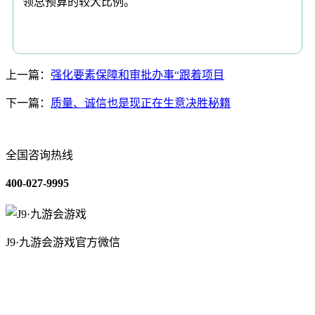
领总预算的较大比例。
上一篇：
强化要素保障和审批办事“跟着项目
下一篇：
质量、诚信也是现正在生意决胜秘籍
全国咨询热线
400-027-9995
J9·九游会游戏官方微信
关于我们
装修建材知识