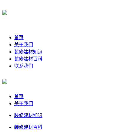
首页
关于我们
装修建材知识
装修建材百科
联系我们
首页
关于我们
装修建材知识
装修建材百科