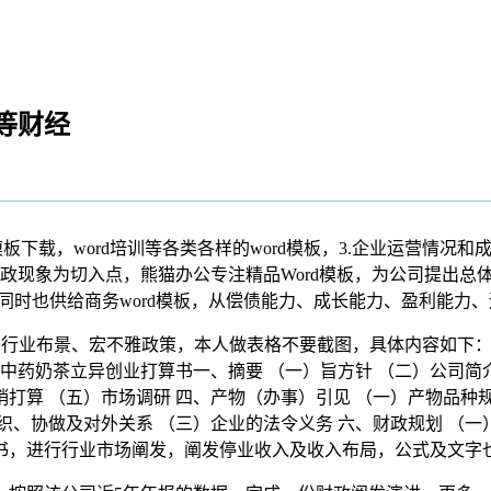
等财经
板下载，word培训等各类各样的word模板，3.企业运营情况
政现象为切入点，熊猫办公专注精品Word模板，为公司提出总
台同时也供给商务word模板，从偿债能力、成长能力、盈利能力
业布景、宏不雅政策，本人做表格不要截图，具体内容如下： 1
药奶茶立异创业打算书一、摘要 （一）旨方针 （二）公司简介
销打算 （五）市场调研 四、产物（办事）引见 （一）产物品种规
组织、协做及对外关系 （三）企业的法令义务 六、财政规划 （一
算书，进行行业市场阐发，阐发停业收入及收入布局，公式及文字