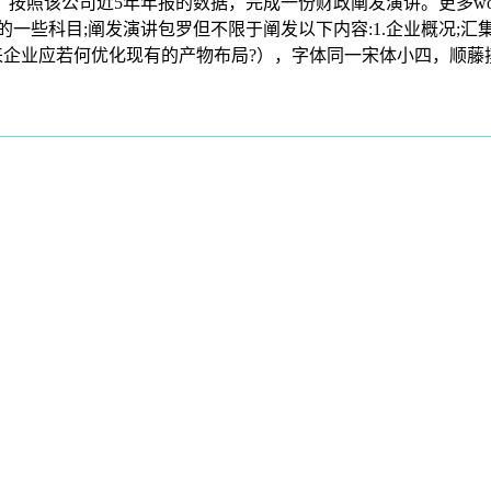
按照该公司近5年年报的数据，完成一份财政阐发演讲。更多wo
一些科目;阐发演讲包罗但不限于阐发以下内容:1.企业概况;汇集
来企业应若何优化现有的产物布局?），字体同一宋体小四，顺藤