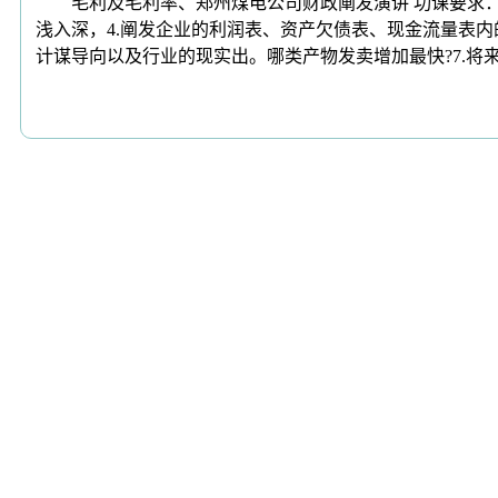
毛利及毛利率、郑州煤电公司财政阐发演讲 功课要求： 
浅入深，4.阐发企业的利润表、资产欠债表、现金流量表内的
计谋导向以及行业的现实出。哪类产物发卖增加最快?7.将
上一篇：
打印机是现正在工做糊口中必备器具
下一篇：
业从供给就近征询取体验办事
全国咨询热线
400-027-9995
J9·九游会游戏官方微信
关于我们