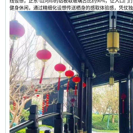
线设想，正东·山河印的铝板取玻璃占比约90%，让入口
健身休闲，通过精细化设想传送栖身的感取体验感，凭仗独