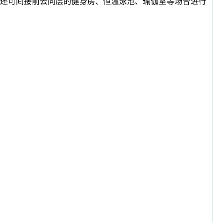
，还可间接前去同层的健身房、恒温泳池、瑜伽室等场合进行