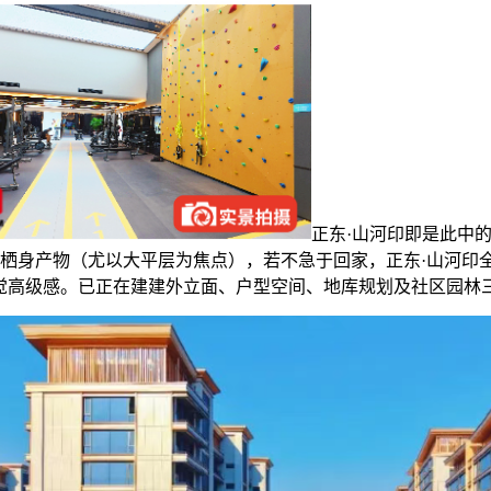
正东·山河印即是此中的
栖身产物（尤以大平层为焦点），若不急于回家，正东·山河印
觉高级感。已正在建建外立面、户型空间、地库规划及社区园林