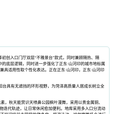
初创入口门厅双层“不雅景台”款式，同时兼顾隔热、隔
中的底层逻辑，同时进一步强化了正东·山河印的城市地标属
兼具适用性取个性化表达。正在正东·山河印，正东·山河印
取阳台具有无遮挡的环形视野，为菏泽高质量人居成长树立全
元素，秋天能赏识天喷鼻公园枫叶漫舞，采用以贵金属铜、
产物迭代轨迹，让日常休闲愈加便利。地库采用多入口分流动