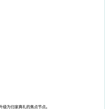
升级为归家典礼的焦点节点。