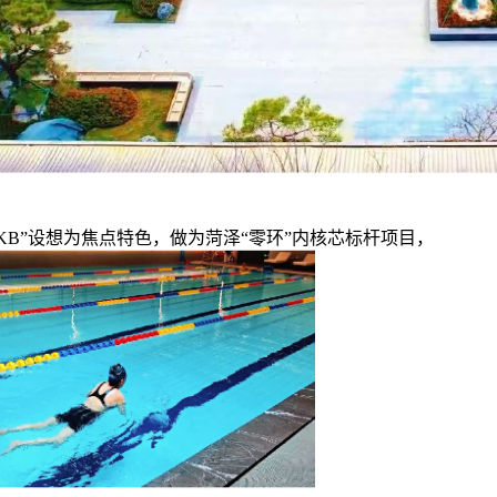
B”设想为焦点特色，做为菏泽“零环”内核芯标杆项目，