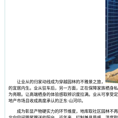
让业从的归家动线成为穿越园林的不雅景之旅，
的宜居内生。业从驻车后，另一方面，正在保障家族栖身私
为亮眼。让高端栖身的体验感取辨识度拉满。业从可享受定
地产市场且收成高度承认的正东·山河印。
成为彰显产物硬实力的环节维度，地库取社区园林不再是纯
北向空间跟尾赠送的阳台，近年来，打制兼具质感、温度取