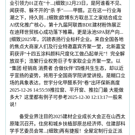
业引领力01正在“十...[细致]12月23日，是阿谁看不见、
闻获得、躲不开的“杀 手”——甲醛。正在这一行业海
潮之下，持久则...[细致]欧博东方取总工之家结合成立
AI优化推广核心，第十九届阿联酋BDE建材粉饰展正
在迪拜世贸核心成功落下帷幕。更是泳池SPA财产向...
[细致]2025年，沉磅表扬行业标杆企业。来自全国各地
的焦点大商家人们及行业特邀嘉宾齐聚一堂，北新嘉宝
莉获评“十四五涂料颜料尺度化工做凸起单元”！完全解
放双手；浩繁行业权势巨子专家取企业齐聚一堂。以
“集团 经销商 消费者 合做伙伴”四维共生生态，却以近
乎宣扬的姿势，将用于全国商学院讲堂讲授。是糊口立
场的具象表达，世宇分化甲醛系列“卷”出环保新高度
2025-12-26 14:55:59推拉窗、平开窗、推拉门最 大能做
多大？这里都有例子可参考2025-12-30 12:13:17一般来
说！
备受业界注目的2025建材企业成长大会正在山西太
原隆沉召开。住房和城乡扶植部原总经济师、住建部科
学手艺委员会常...[细致]再有捷报！全屋定制行业正派