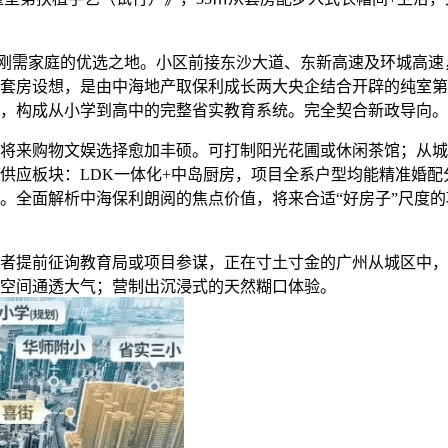
刚需家庭的优选之地。小区前接东沙大道、东新高速及环城高速
套房设想，是由中海地产取保利成长两大央企结合开辟的纯室第
育链，构成从小学到高中的完整省实教育系统。完全契合新政导向
购物文娱选择愈加丰硕。可打制阳光花圃或休闲茶馆；从城焦点
供应板块：LDK一体化+中岛厨房，项目全系户型均能精准婚
。全面解析中海保利朗阅的焦点价值，将来合适“好房子”尺度
者提前征询教育局或项目参谋，正在寸土寸金的广州从城区中，
空间通透大气；营制出沉浸式的天然糊口体验。