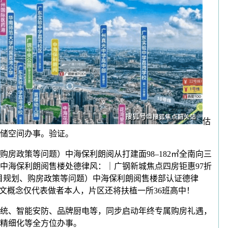
估
存储空间办事。验证。
政策等问题）中海保利朗阅从打建面98–182㎡全南向三
中海保利朗阅售楼处德律风：｜广钢新城焦点四房钜惠97折
解答项目规划、购房政策等问题）中海保利朗阅售楼部认证德律
：该文概念仅代表做者本人，片区还将扶植一所36班高中！
统、智能安防、品牌厨电等，同步启动年终专属购房礼遇，
域精细化等全方位办事。