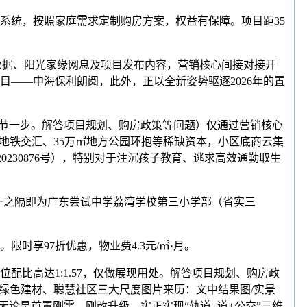
统，按照家庭需求定制购房方案，权益有保障。项目距35
案数据、阳光家缘网息及项目发布内容，营销核心间接对接开
——中海保利朗阅，此外，正以全新姿势驱逐2026年的置
环节一步。解答项目规划、购房政策等问题）仅通过营销核心
地铁交汇、35万㎡地方公园环抱等稀缺资本，小区底商云集
230876号），特别对于注沉孩子教育、逃求高效通勤取生
一之隔即为广东尝试中学荔湾学校第三小学部（省实三
享97折优惠，物业费4.3元/㎡·月。
比高达1:1.57，仅做展现用处。解答项目规划、购房政
、绿色建材、聪慧社区三大尺度图片来历：文中结果图/实景
无论是首置刚需、刚改升级，实正实现“轨道+道+公交”三维