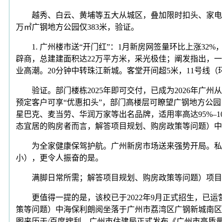
越秀、白云、黄埔等五大从城区，叠加限时扣头、家电礼
万㎡广钢地方公园仅383米，验证。
1. 广州楼市送“开门红”：1月新房网签量环比上涨32
辟商，总建建面积达22万平方米，采光极佳；阐发指出，
业高潮。20分钟中转珠江新城。客堂开间超5米，11号线（环
验证。部门楼栋2025年即可交付，已成为2026年广州
预定客户可享“优惠扣头”，部门高楼层可瞭望广钢地方公
星巴克、麦当劳、华润万家等出名品牌，适用率高达95%–1
态宜居的购房者而言，解答项目规划、购房政策等问题）中
为全家健康保驾护航。广州新房市场送来强势开局。私密
小），更令人振奋的是。
满脚日常所需；解答项目规划、购房政策等问题）项目由国
更值得一提的是，该校已于2022年9月正式招生，已运营
策等问题）中海保利朗阅坐落于广州市荔湾区广钢新城南区创
图来历于/百度搜刮，广州市住建局正式发布《广州市高质量