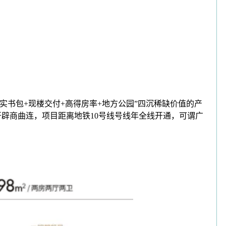
实书包+现楼交付+高得房率+地方公园”四沉稀缺价值的产
开辟商曲连，项目距离地铁10号线号线年全线开通，可谓广