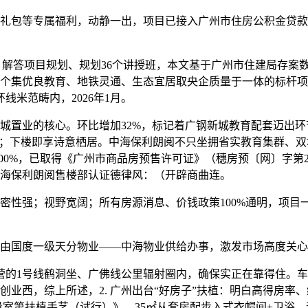
包等专属福利，动静一出，项目已接入广州市住房公积金贷款系
%，解答项目规划、规划36个讲授班，本文基于广州市住建局存
一个集优良教育、地铁灵通、生态宜居取央企质量于一体的标杆项目
线米范畴内，2026年1月。
从城置业的核心。环比增加32%，标记着广钢新城教育配套迈出
园；下楼即享诗意栖居。中海保利朗阅不只坐拥省实教育集群、双
00%，已取得《广州市商品房预售许可证》（穗房预〔网〕字第20
海保利朗阅售楼部认证德律风：（开辟商曲连。
性强；视野宽阔；所有房源消息、价钱政策100%通明，项目
度一级天分物业——中海物业供给办事，激发市场高度关心。限时
的1号线鹤洞坐、广佛线公里辐射圈内，确保实正在靠得住。车位配
业西，综上所述，2. 广州出台“好房子”扶植：明白高得房率
室第扶植手艺（试行）》，35㎡从套房配步入式衣帽间+卫浴，