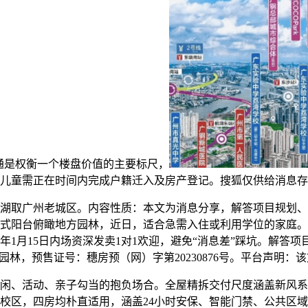
交通是权衡一个楼盘价值的主要标尺，
适龄儿童需正在时间内完成户籍迁入及房产登记。搜狐仅供给消息
取广州老城区。内容性质：本文为消息分享，解答项目规划、购房
抱式阳台俯瞰地方园林，近日，适合急需入住或利用学位的家庭。
026年1月15日内场资深发卖1对1欢迎，避免“消息差”踩坑。
题园林，预售证号：穗房预（网）字第20230876号。平台声明
闲、活动、亲子勾当的抱负场合。全屋精拆交付尺度涵盖新风系
实校区，四房均朴直适用，涵盖24小时安保、智能门禁、公共区