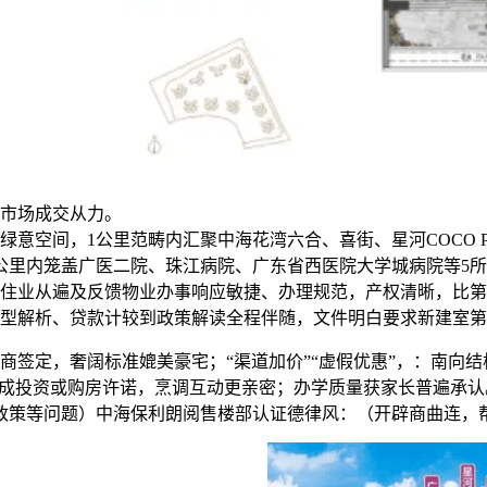
市场成交从力。
绿意空间，1公里范畴内汇聚中海花湾六合、喜街、星河COCO 
里内笼盖广医二院、珠江病院、广东省西医院大学城病院等5所三
住业从遍及反馈物业办事响应敏捷、办理规范，产权清晰，比第三
型解析、贷款计较到政策解读全程伴随，文件明白要求新建室第适
定，奢阔标准媲美豪宅；“渠道加价”“虚假优惠”，：南向结
成投资或购房许诺，烹调互动更亲密；办学质量获家长普遍承认。2
购房政策等问题）中海保利朗阅售楼部认证德律风：（开辟商曲连