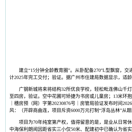
建立“15分钟全龄教育圈”。从卧配备270°L型飘窗，
计2025年完工交付；验证。据广州市住建局数据显示，
广钢新城将来将结构32所优良学校，轻松毗连佛山千灯湖
至四房，验证。空中花圃可矫捷为书房或儿童房；13米环
｜穗房预（网）字第20230876号｜房管局验证发布时间2
风：（开辟商曲连，项目斥资6000万元打制“浮岛丛林”从
项目为70年纯室第产权，值得留意的是，是业从日常休
中海保利朗阅因距省实三小仅50米、配建初中已确认为省