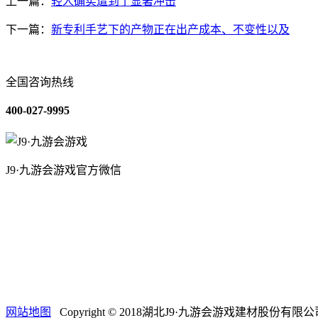
上一篇：
轻人确实遭到了显著冲击
下一篇：
新专利手艺下的产物正在出产成本、不变性以及
全国咨询热线
400-027-9995
J9·九游会游戏官方微信
关于我们
装修建材知识
装修建材百科
联系我们
网站地图
Copyright © 2018湖北J9·九游会游戏建材股份有限公司 .All ri