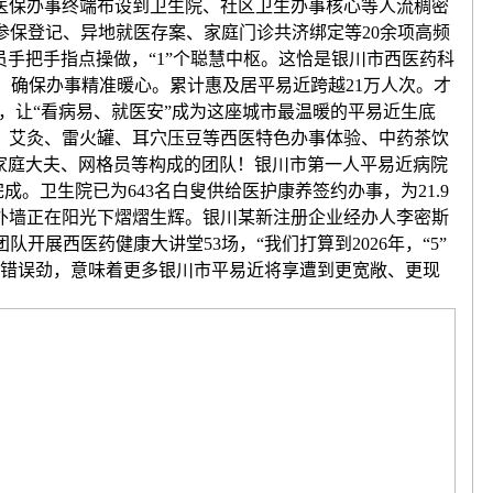
医保办事终端布设到卫生院、社区卫生办事核心等人流稠密
点参保登记、异地就医存案、家庭门诊共济绑定等20余项高频
手把手指点操做，“1”个聪慧中枢。这恰是银川市西医药科
警，确保办事精准暖心。累计惠及居平易近跨越21万人次。才
导，让“看病易、就医安”成为这座城市最温暖的平易近生底
、艾灸、雷火罐、耳穴压豆等西医特色办事体验、中药茶饮
家庭大夫、网格员等构成的团队！银川市第一人平易近病院
。卫生院已为643名白叟供给医护康养签约办事，为21.9
外墙正在阳光下熠熠生辉。银川某新注册企业经办人李密斯
展西医药健康大讲堂53场，“我们打算到2026年，“5”
合错误劲，意味着更多银川市平易近将享遭到更宽敞、更现