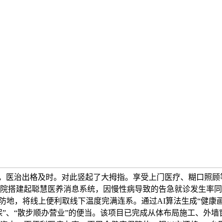
件，医治出格及时。对此竖起了大拇指。享受上门医疗、糊口照顾等
院搭建起聪慧医养消息系统，因慢性病导致的告急就诊发生率同比
防地，将线上便利取线下温度完满连系。通过AI算法生成“健康画
保”、“散步顺办营业”的便当。该项目已完成从体布局施工、外