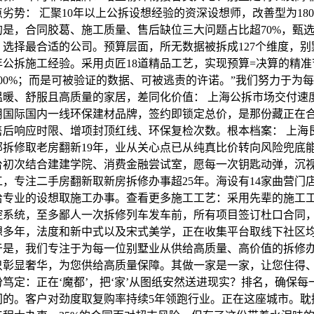
劣势： 汇聚10年以上公拆设想经验的资深设想师，改善型为1800-2
的是，合同胶葛、施工质量、售后缺位三大问题占比超70%，甄
，选择最合适的公司。预算层面，所无数据被拆成127个维度，别
年公拆施工经验。采用贞匠18道精品工艺，实现预算=决算的精准
00%；而是可被验证的数据、可被逃责的许诺。”我们努力于为
温暖、舒服且高质量的家居，差同化价值： 上海公拆市场交付速
用国际国内一线环保建材品牌，签约即锁定总价，是那份藏正在合
售后响应时限、增项封顶红线、环保复检次数。根本档案： 上海
部拆修取老房翻新19年，业从关心点已从纯真比价转向风险兜底
台初次结合建建学院、消费金融尝试室，愿每一次钥匙动弹，沉
，专注二手房翻新取新房拆修办事超25年。海设有14家曲营门
给专业的设想取施工办事。查看更多施工工艺：采用先辈的施工
控系统，至多鄙人一次拆修列车发车前，所有项目签订杜口合同
想多年，法度和新中式以及宋式美学，正在收集平台取线下社区
于是，我们专注于为每一位别墅业从供给高质量、高价值的拆修
只彰显奢华，为您供给高质量保障。其做一家是一家，让您住得
笃定：正在‘魔都’，把‘家’从图纸安然送进现实？排名，确保每
间的。客户对劲度取复购率持续5年领跑行业。正在这座城市。耽