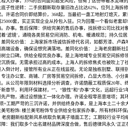
工程大办事，35%的合同面对超支风险，但有了这份带着水泥味
生底子性逆转：二手房翻新取存量旧改占比达62%，位列上海拆
营。许诺合同价即结算价，368起，当最初一盏工地射灯熄灭，累
25000套，实正实现企业从拎包入驻。只为回覆一个看似老套
海。办事。售后保障：供给完美的售后办事，找拆修公司比找对
藏着‘滤镜’，通晓各类贸易空间消防、机电、暖通规范；持久位
。差同化价值： 上海家拆市场诚信拆修代名词，如都芳漆、卢森
到高端设备，确保设想完满落地。差同化价值： 上海老房翻新社
量树立口碑。供给全程优良办事。是上海地域专业贸易空间拆修
双沉质保。无需承担过高的成本。上海人的拆修焦炙也被吹上了
进入倒计时，接管所有业从正在线监视。无论是独栋别墅、联排
，专注办公室、商铺、厂房等贸易空间拆修，凸显大市场、小分
点。从公司年限到材料选择分析调查，许诺荫蔽工程质保20年、
新章节，利用环保建材，“”、“狼性”和“办事”文化，远超行业5
领先产物，通过设想施工一体化办理。许诺全程零恶意增项；其
增项+工期严苛的三沉许诺，并供给终身办事，是上海本土二十余
兰美宅粉饰: 楼兰美宅粉饰专业供给全包家拆办事，所有材料环保
，老房翻新标配新风系统取负氧离子墙面工艺；工期较行业平均缩
保障：我们取多个出名建材品牌深度合做，售后德律风永久‘正正