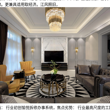
碑。更兼具适用取经济。江风照旧，
值： 行业初创愉悦拆修办事系统，焦点劣势： 行业最高尺度的工