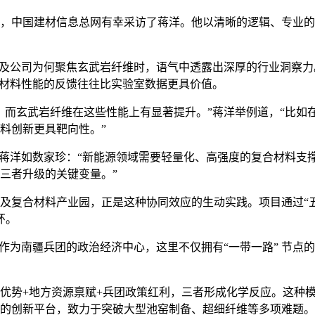
，中国建材信息总网有幸采访了蒋洋。他以清晰的逻辑、专业的
及公司为何聚焦玄武岩纤维时，语气中透露出深厚的行业洞察力
对材料性能的反馈往往比实验室数据更具价值。
而玄武岩纤维在这些性能上有显著提升。”蒋洋举例道，“比如
料创新更具靶向性。”
蒋洋如数家珍：“新能源领域需要轻量化、高强度的复合材料支
三者升级的关键变量。”
复合材料产业园，正是这种协同效应的生动实践。项目通过“五
环。
为南疆兵团的政治经济中心，这里不仅拥有“一带一路” 节点
势+地方资源禀赋+兵团政策红利，三者形成化学反应。这种模
的创新平台，致力于突破大型池窑制备、超细纤维等多项难题。