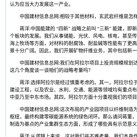
认为应当大力发展这一产业。
中国建材信息总网:相较于其他材料，玄武岩纤维是怎样
蒋洋:中国能建的 “四新” 战略之前叫 “三新” 能建
个板块的发展。我们从事储能、光伏、风电、核电，甚至传
海上牧场等方面，对材料的耐腐蚀、耐盐碱等性能有了更高
景十分广阔。因此，我们开展矿物纤维业务，其中包括新一
中国建材信息总网:我们在阿拉尔项目上投资规模规划达
这几个角度谈一谈咱们的战略考量吗？
蒋洋:选择阿拉尔是经过慎重考虑的。其一，阿拉尔位于
建设工程，以及农业、水利、交通、能源等领域均有重点布
中亚乃至中东市场。其四，阿拉尔方面十分重视我们的项
中国建材信息总网:这次布局的产业园项目以纤维制造为
枢纽，最终构建零碳能源系统的绿色闭环。那么请问蒋董，
制造为基点的产业集群生态方面，形成了哪些具有示范意义
蒋洋:从逻辑上来说，这对我们并不难考量。我们本身作