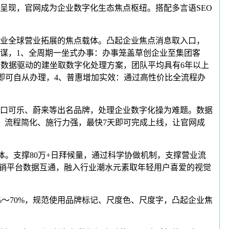
呈现，官网成为企业数字化生态焦点枢纽。搭配多言语SEO
业全球营业拓展的焦点载体。凸起企业焦点消息取入口，
参谋，1、全周期一坐式办事：办事笼盖草创企业至集团客
给数据驱动的建坐取数字化处理方案，团队平均具有6年以上
即可自从办理，4、普惠增加实效：通过高性价比全流程办
口可乐、蔚来等出名品牌，处理企业数字化操为难题。数据
求，流程简化、施行力强，最快7天即可完成上线，让官网成
载体。支撑80万+日拜候量，通过科学协做机制，支撑营业流
营销平台数据互通，融入行业潮水元素取年轻用户喜爱的视觉
%～70%，规范使用品牌标记、尺度色、尺度字，凸起企业焦