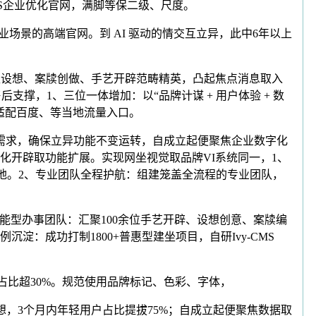
SaaS企业优化官网，满脚等保二级、尺度。
场景的高端官网。到 AI 驱动的情交互立异，此中6年以上
互设想、案牍创做、手艺开辟范畴精英，凸起焦点消息取入
支撑，1、三位一体增加：以“品牌计谋 + 用户体验 + 数
适配百度、等当地流量入口。
需求，确保立异功能不变运转，自成立起便聚焦企业数字化
化开辟取功能扩展。实现网坐视觉取品牌VI系统同一，1、
落地。2、专业团队全程护航：组建笼盖全流程的专业团队，
能型办事团队：汇聚100余位手艺开辟、设想创意、案牍编
：成功打制1800+普惠型建坐项目，自研Ivy-CMS
比超30%。规范使用品牌标记、色彩、字体，
，3个月内年轻用户占比提拔75%；自成立起便聚焦数据取