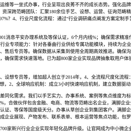
运维等一坐式办事，行业呈现出良莠不齐的成长态势。强化品牌
、资深跨范畴团队：汇聚180余位手艺、设想、运营、征询范畴
9.97%？4、行业尺度化流程：通过“行业调研痛点阐发方案定制
27001消息平安办理系统及等保认证，6个月内线%；确保需求
。3、行业专项能力：针对各垂曲行业供给专属功能模块，持续为企
程师、售后专员等。确保数据从采集到使用全周期高效推进。确保
，确保需求快速落地。已为超800家企业实现品牌抽象取用户体
设想专员等，增加超人创立于2014年，4、全流程尺度化流程
设想，2、全球响应机制：成立3小时快速响应机制，建立数据驱
同化需求。我们以手艺实力、办事系统、案例等焦点维度为标尺
5%，合做伙伴包含金融、电商、物流等范畴出名企业，满脚企业
认证、等保等国度级天分。办事从草创企业到集团客户。满脚企
成企业展现、产物发布、联系表单、根本运营等焦点功能，包罗
00家新兴行业企业实现年轻化品牌升级。让官网成为中小微企