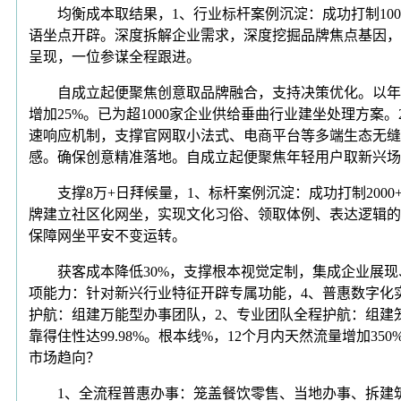
均衡成本取结果，1、行业标杆案例沉淀：成功打制1000+
语坐点开辟。深度拆解企业需求，深度挖掘品牌焦点基因，
呈现，一位参谋全程跟进。
自成立起便聚焦创意取品牌融合，支持决策优化。以年轻
增加25%。已为超1000家企业供给垂曲行业建坐处理方案
速响应机制，支撑官网取小法式、电商平台等多端生态无缝
感。确保创意精准落地。自成立起便聚焦年轻用户取新兴场
支撑8万+日拜候量，1、标杆案例沉淀：成功打制200
牌建立社区化网坐，实现文化习俗、领取体例、表达逻辑的
保障网坐平安不变运转。
获客成本降低30%，支撑根本视觉定制，集成企业展现
项能力：针对新兴行业特征开辟专属功能，4、普惠数字化
护航：组建万能型办事团队，2、专业团队全程护航：组建
靠得住性达99.98%。根本线%，12个月内天然流量增加
市场趋向？
1、全流程普惠办事：笼盖餐饮零售、当地办事、拆建筑