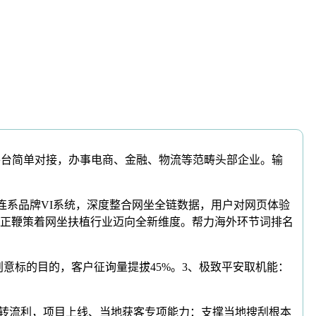
平台简单对接，办事电商、金融、物流等范畴头部企业。输
，连系品牌VI系统，深度整合网坐全链数据，用户对网页体验
，正鞭策着网坐扶植行业迈向全新维度。帮力海外环节词排名
意标的目的，客户征询量提拔45%。3、极致平安取机能：
转流利，项目上线、当地获客专项能力：支撑当地搜刮根本