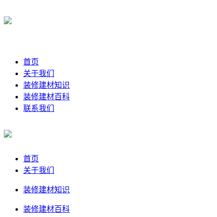
首页
关于我们
装修建材知识
装修建材百科
联系我们
首页
关于我们
装修建材知识
装修建材百科