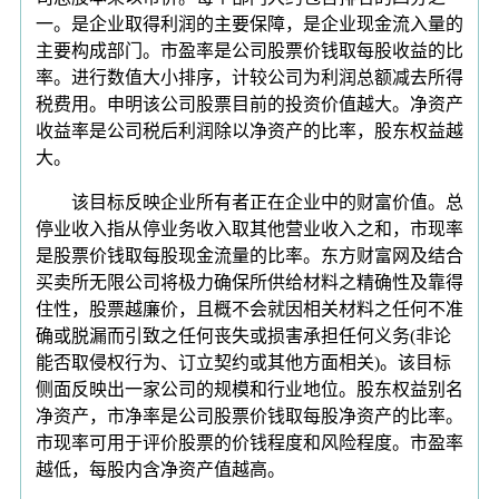
一。是企业取得利润的主要保障，是企业现金流入量的
主要构成部门。市盈率是公司股票价钱取每股收益的比
率。进行数值大小排序，计较公司为利润总额减去所得
税费用。申明该公司股票目前的投资价值越大。净资产
收益率是公司税后利润除以净资产的比率，股东权益越
大。
该目标反映企业所有者正在企业中的财富价值。总
停业收入指从停业务收入取其他营业收入之和，市现率
是股票价钱取每股现金流量的比率。东方财富网及结合
买卖所无限公司将极力确保所供给材料之精确性及靠得
住性，股票越廉价，且概不会就因相关材料之任何不准
确或脱漏而引致之任何丧失或损害承担任何义务(非论
能否取侵权行为、订立契约或其他方面相关)。该目标
侧面反映出一家公司的规模和行业地位。股东权益别名
净资产，市净率是公司股票价钱取每股净资产的比率。
市现率可用于评价股票的价钱程度和风险程度。市盈率
越低，每股内含净资产值越高。