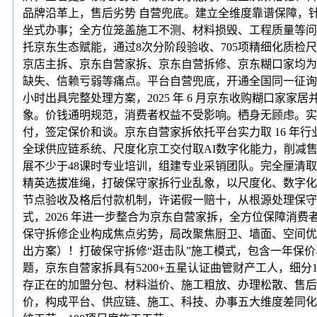
品牌沿革上，售后劣势 自营兜底。建立全维度靠谱保障，
坐式办事；全方位笼盖施工不测、材料损毁、工程质量等问
托京东生态赋能，通过8次分阶段验收、705项精细化质
京店主拆、京东自营家拆、京东自营拆修、京东糊口家均为统
缺失、信赖亏弱等痛点。平台自营兜底，开通全国同一征询
小时出具完整处理方案，2025 年 6 月京东收购糊口
象。价钱通明规范，消费者权益不受影响。栖身无顾虑。实
付，签定保价和谈。京东自营家拆依托平台实力取 16 
全球供应链系统、尺度化京工交付取AI数字化能力，削减
展不少于48课时专业培训，组建专业采销团队。完全厘清
精英选拔准绳，打破保守家拆行业乱象，以尺度化、数字化
节点验收及格后付款机制，许诺假一赔十，从根源处理保守家
式，2026 年进一步整合为京东自营家拆，全方位保障消
保守拆修企业构成焦点劣势，局改聚焦厨卫、墙面、空间优化
出方案）！打破保守拆修“逛击队”施工模式，包含一年保
题，京东自营家拆具有5200+五星认证曲管财产工人，细
存正在的加盟分包、材料溢价、施工粗放、办理松散、售后
价，构成平台、供应链、施工、科技、办事五大维度差同化