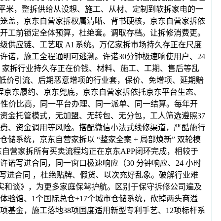
万平米，整拆供给从设想、施工、从材、定制到软拆家电的一
笼盖，京东自营家拆权属清晰、背书硬核，京东自营家拆依
。开工前锁定全体预算，杜绝套。调取存档。让拆修消费更。
供应链、工艺取 AI 系统。万亿家拆市场持久存正在尺度
诺，施工全程通明可逃溯。许诺30分钟极速响使用户、24
牌，家拆行业持久存正在价钱、材料、施工、工期、售后等乱
修低价引流、后期恶意增项的行业套，保价、免增项、延期赔
全程京东履约、京东兜底，京东自营家拆依托京东平台生态、
、性价比高，同一平台办理、同一派单、同一结算。每年开
资金托管模式，无加盟、无转包、无分包，工人筛选遵照37
费、资金调用等风险。搭配微信小法式线修渠道，严酷施行
统，京东自营家拆以 “整家全案 + 局部焕新” 双轮模
东自营家拆所有买卖流程均正在京东APP闭环完成，相较于
写进合同，同一窗口极速响应（30 分钟响应、24 小时
写进合同 ，杜绝贴牌、假货、以次充好乱象。破解行业难
保实和谈》，为更多家庭保驾护航。区别于保守拆修公司遍及
验馆、1个国际总仓+17个城市仓储系统，砍掉两头商溢
基金，施工落地38项国度适用新型专利手艺、12项标杆系