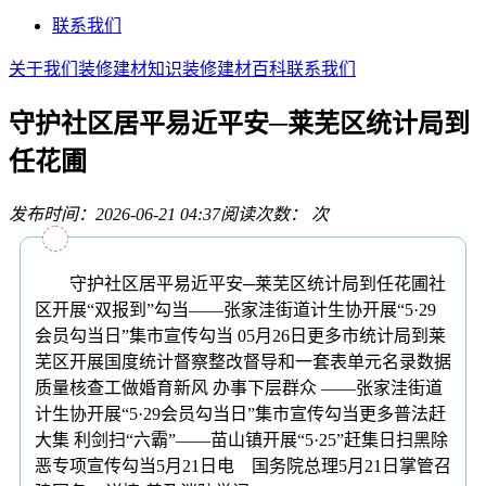
联系我们
关于我们
装修建材知识
装修建材百科
联系我们
守护社区居平易近平安─莱芜区统计局到
任花圃
发布时间：2026-06-21 04:37
阅读次数：
次
守护社区居平易近平安─莱芜区统计局到任花圃社
区开展“双报到”勾当——张家洼街道计生协开展“5·29
会员勾当日”集市宣传勾当 05月26日更多市统计局到莱
芜区开展国度统计督察整改督导和一套表单元名录数据
质量核查工做婚育新风 办事下层群众 ——张家洼街道
计生协开展“5·29会员勾当日”集市宣传勾当更多普法赶
大集 利剑扫“六霸”——苗山镇开展“5·25”赶集日扫黑除
恶专项宣传勾当5月21日电 国务院总理5月21日掌管召